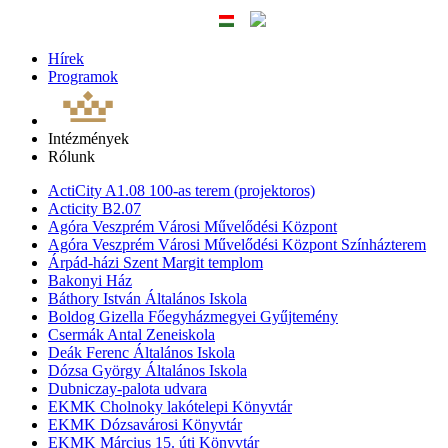
Hírek
Programok
Intézmények
Rólunk
ActiCity A1.08 100-as terem (projektoros)
Acticity B2.07
Agóra Veszprém Városi Művelődési Központ
Agóra Veszprém Városi Művelődési Központ Színházterem
Árpád-házi Szent Margit templom
Bakonyi Ház
Báthory István Általános Iskola
Boldog Gizella Főegyházmegyei Gyűjtemény
Csermák Antal Zeneiskola
Deák Ferenc Általános Iskola
Dózsa György Általános Iskola
Dubniczay-palota udvara
EKMK Cholnoky lakótelepi Könyvtár
EKMK Dózsavárosi Könyvtár
EKMK Március 15. úti Könyvtár