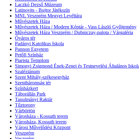
Laczkó Dezső Múzeum
Latinovits - Bujtor Játékszín
MNL Veszprém Megyei Levéltára
Művészetek Háza
Művészetek Háza / Modern Képtár - Vass László Gyűjtemény
Művészetek Háza Veszprém / Dubniczay-palota / Várgaléria
Óváros tér
Padányi Katolikus Iskola
Pannon Egyetem
Petőfi Színház
Piarista Templom
Simonyi Zsigmond Ének-Zenei és Testnevelési Általános Iskol
Szaléziánum
Szent Mihály-székesegyház
Szentháromság tér
Színházkert
Táborállás Park
Tanulmányi Raktár
Tűztorony
Várbörtön
Városháza - Kossuth terem
Városháza, Kossuth terem
Városi Művelődési Központ
Veszprém
Veszprém