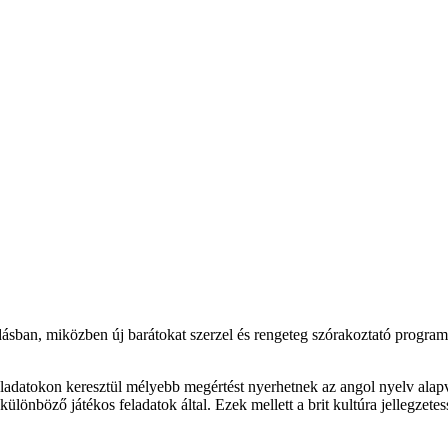
udásban, miközben új barátokat szerzel és rengeteg szórakoztató program
ladatokon keresztül mélyebb megértést nyerhetnek az angol nyelv alapve
különböző játékos feladatok által. Ezek mellett a brit kultúra jellegzet