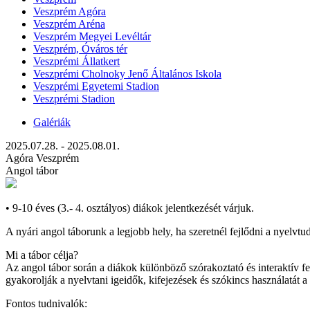
Veszprém Agóra
Veszprém Aréna
Veszprém Megyei Levéltár
Veszprém, Óváros tér
Veszprémi Állatkert
Veszprémi Cholnoky Jenő Általános Iskola
Veszprémi Egyetemi Stadion
Veszprémi Stadion
Galériák
2025.07.28. - 2025.08.01.
Agóra Veszprém
Angol tábor
• 9-10 éves (3.- 4. osztályos) diákok jelentkezését várjuk.
A nyári angol táborunk a legjobb hely, ha szeretnél fejlődni a nyelvt
Mi a tábor célja?
Az angol tábor során a diákok különböző szórakoztató és interaktív fe
gyakorolják a nyelvtani igeidők, kifejezések és szókincs használatát a 
Fontos tudnivalók: