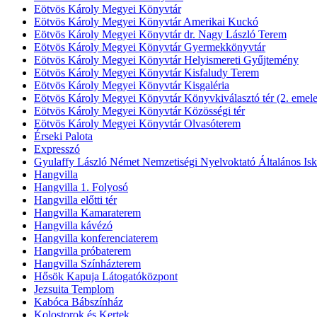
Eötvös Károly Megyei Könyvtár
Eötvös Károly Megyei Könyvtár Amerikai Kuckó
Eötvös Károly Megyei Könyvtár dr. Nagy László Terem
Eötvös Károly Megyei Könyvtár Gyermekkönyvtár
Eötvös Károly Megyei Könyvtár Helyismereti Gyűjtemény
Eötvös Károly Megyei Könyvtár Kisfaludy Terem
Eötvös Károly Megyei Könyvtár Kisgaléria
Eötvös Károly Megyei Könyvtár Könyvkiválasztó tér (2. emele
Eötvös Károly Megyei Könyvtár Közösségi tér
Eötvös Károly Megyei Könyvtár Olvasóterem
Érseki Palota
Expresszó
Gyulaffy László Német Nemzetiségi Nyelvoktató Általános Isk
Hangvilla
Hangvilla 1. Folyosó
Hangvilla előtti tér
Hangvilla Kamaraterem
Hangvilla kávézó
Hangvilla konferenciaterem
Hangvilla próbaterem
Hangvilla Színházterem
Hősök Kapuja Látogatóközpont
Jezsuita Templom
Kabóca Bábszínház
Kolostorok és Kertek