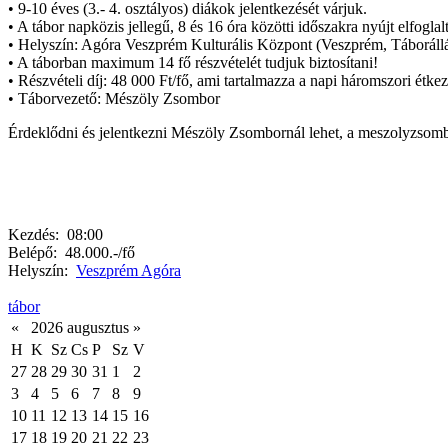
• 9-10 éves (3.- 4. osztályos) diákok jelentkezését várjuk.
• A tábor napközis jellegű, 8 és 16 óra közötti időszakra nyújt elfoglal
• Helyszín: Agóra Veszprém Kulturális Központ (Veszprém, Táborállá
• A táborban maximum 14 fő részvételét tudjuk biztosítani!
• Részvételi díj: 48 000 Ft/fő, ami tartalmazza a napi háromszori étkez
• Táborvezető: Mészöly Zsombor
Érdeklődni és jelentkezni Mészöly Zsombornál lehet, a meszolyzsom
Kezdés:
08:00
Belépő:
48.000.-/fő
Helyszín:
Veszprém Agóra
tábor
«
2026 augusztus
»
H
K
Sz
Cs
P
Sz
V
27
28
29
30
31
1
2
3
4
5
6
7
8
9
10
11
12
13
14
15
16
17
18
19
20
21
22
23