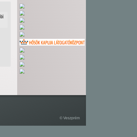
bi
© Veszprém