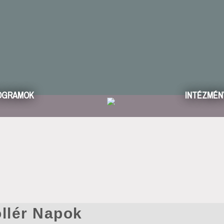
OGRAMOK
INTÉZMÉN
öllér Napok