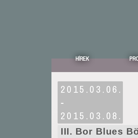
HÍREK
PR
2015.03.06.
-
2015.03.08.
III. Bor Blues B