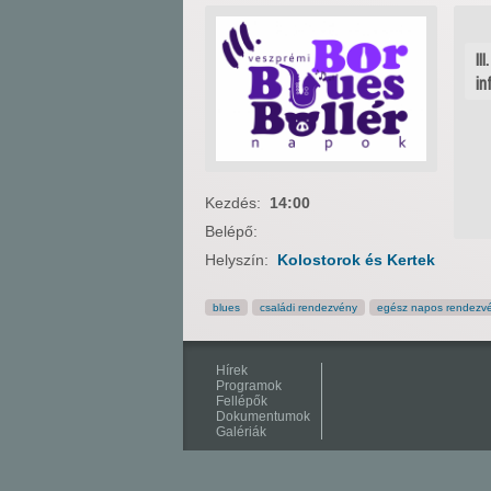
II
in
Kezdés:
14:00
Belépő:
Helyszín:
Kolostorok és Kertek
blues
családi rendezvény
egész napos rendezv
Hírek
Programok
Fellépők
Dokumentumok
Galériák