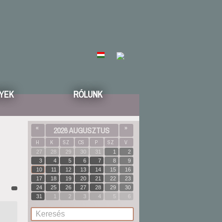
YEK
RÓLUNK
«
2026 AUGUSZTUS
»
H
K
SZ
CS
P
SZ
V
27
28
29
30
31
1
2
3
4
5
6
7
8
9
10
11
12
13
14
15
16
17
18
19
20
21
22
23
24
25
26
27
28
29
30
31
1
2
3
4
5
6