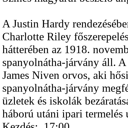
A Justin Hardy rendezésében
Charlotte Riley főszerepelés
hátterében az 1918. novemb
spanyolnátha-járvány áll. A
James Niven orvos, aki hősie
spanyolnátha-járvány megfé
üzletek és iskolák bezáratás
háború utáni ipari termelés 
Kezdés:
17:00