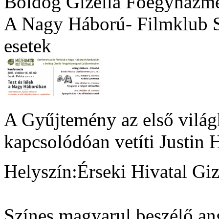
Boldog Gizella Főegyházm
A Nagy Háború- Filmklub Sp
esetek
A Gyűjtemény az első világ
kapcsolódóan vetíti Justin 
Helyszín:Érseki Hivatal Giz
Színes magyarul beszélő an