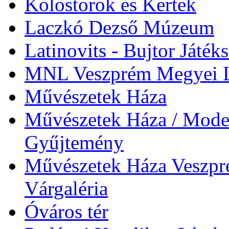
Kolostorok és Kertek
Laczkó Dezső Múzeum
Latinovits - Bujtor Játék
MNL Veszprém Megyei L
Művészetek Háza
Művészetek Háza / Moder
Gyűjtemény
Művészetek Háza Veszpré
Várgaléria
Óváros tér