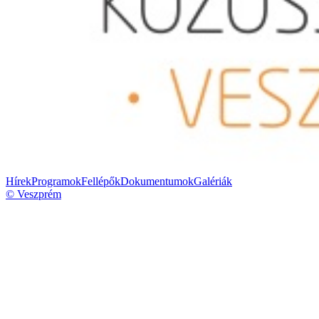
Hírek
Programok
Fellépők
Dokumentumok
Galériák
© Veszprém