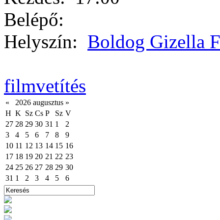
Belépő:
Helyszín:
Boldog Gizella
filmvetítés
«
2026 augusztus
»
H
K
Sz
Cs
P
Sz
V
27
28
29
30
31
1
2
3
4
5
6
7
8
9
10
11
12
13
14
15
16
17
18
19
20
21
22
23
24
25
26
27
28
29
30
31
1
2
3
4
5
6