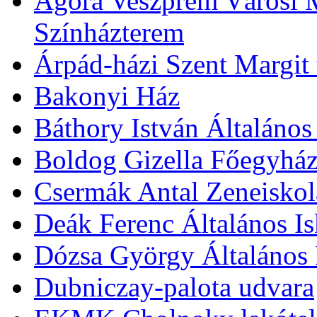
Agóra Veszprém Városi 
Színházterem
Árpád-házi Szent Margit
Bakonyi Ház
Báthory István Általános
Boldog Gizella Főegyhá
Csermák Antal Zeneiskol
Deák Ferenc Általános Is
Dózsa György Általános 
Dubniczay-palota udvara