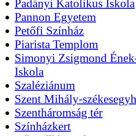
Padányi Katolikus Iskola
Pannon Egyetem
Petőfi Színház
Piarista Templom
Simonyi Zsigmond Ének-Z
Iskola
Szaléziánum
Szent Mihály-székesegy
Szentháromság tér
Színházkert