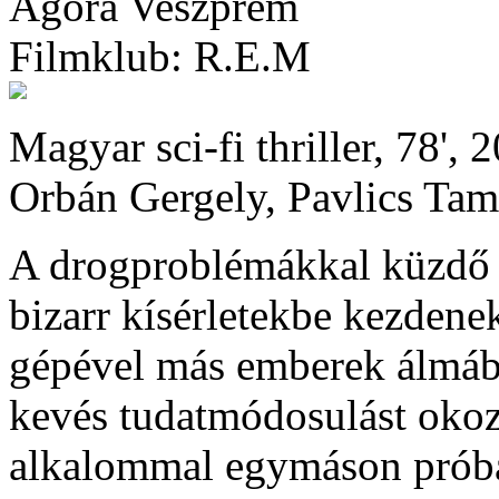
Agóra Veszprém
Filmklub: R.E.M
Magyar sci-fi thriller, 78',
Orbán Gergely, Pavlics Tam
A drogproblémákkal küzdő 
bizarr kísérletekbe kezdene
gépével más emberek álmába
kevés tudatmódosulást okoz
alkalommal egymáson próbál