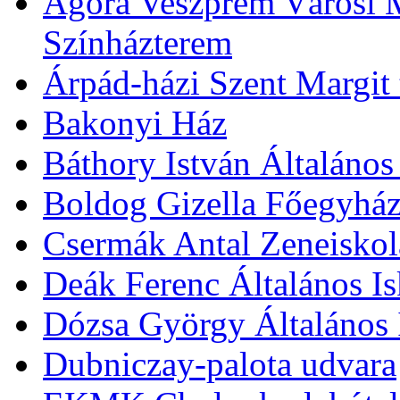
Agóra Veszprém Városi 
Színházterem
Árpád-házi Szent Margit
Bakonyi Ház
Báthory István Általános
Boldog Gizella Főegyhá
Csermák Antal Zeneiskol
Deák Ferenc Általános Is
Dózsa György Általános 
Dubniczay-palota udvara