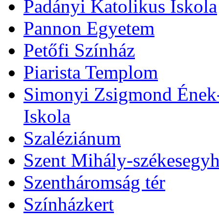
Padányi Katolikus Iskola
Pannon Egyetem
Petőfi Színház
Piarista Templom
Simonyi Zsigmond Ének-Z
Iskola
Szaléziánum
Szent Mihály-székesegy
Szentháromság tér
Színházkert