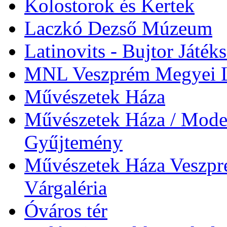
Kolostorok és Kertek
Laczkó Dezső Múzeum
Latinovits - Bujtor Játék
MNL Veszprém Megyei L
Művészetek Háza
Művészetek Háza / Moder
Gyűjtemény
Művészetek Háza Veszpré
Várgaléria
Óváros tér