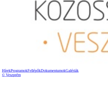
Hírek
Programok
Fellépők
Dokumentumok
Galériák
© Veszprém