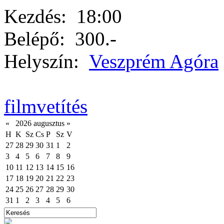
Kezdés:
18:00
Belépő:
300.-
Helyszín:
Veszprém Agóra
filmvetítés
«
2026 augusztus
»
H
K
Sz
Cs
P
Sz
V
27
28
29
30
31
1
2
3
4
5
6
7
8
9
10
11
12
13
14
15
16
17
18
19
20
21
22
23
24
25
26
27
28
29
30
31
1
2
3
4
5
6