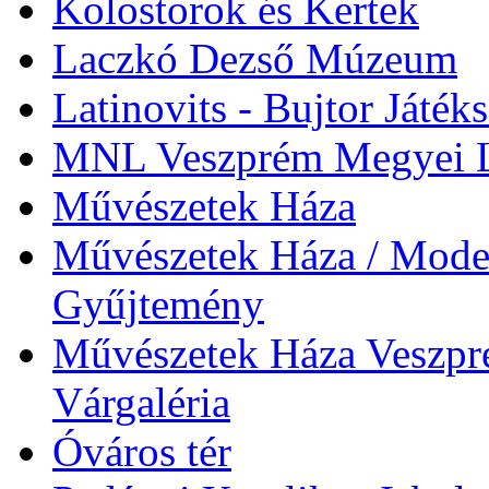
Kolostorok és Kertek
Laczkó Dezső Múzeum
Latinovits - Bujtor Játék
MNL Veszprém Megyei L
Művészetek Háza
Művészetek Háza / Moder
Gyűjtemény
Művészetek Háza Veszpré
Várgaléria
Óváros tér