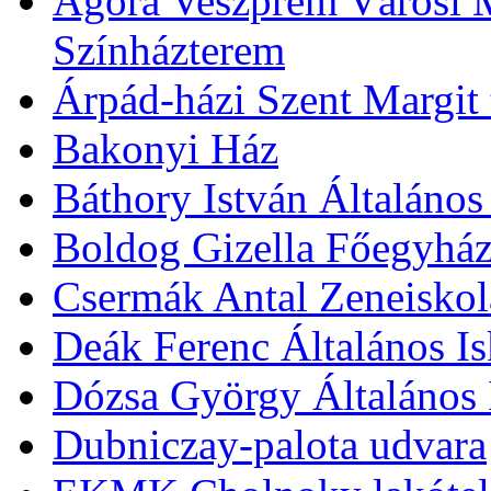
Agóra Veszprém Városi 
Színházterem
Árpád-házi Szent Margit
Bakonyi Ház
Báthory István Általános
Boldog Gizella Főegyhá
Csermák Antal Zeneiskol
Deák Ferenc Általános Is
Dózsa György Általános 
Dubniczay-palota udvara