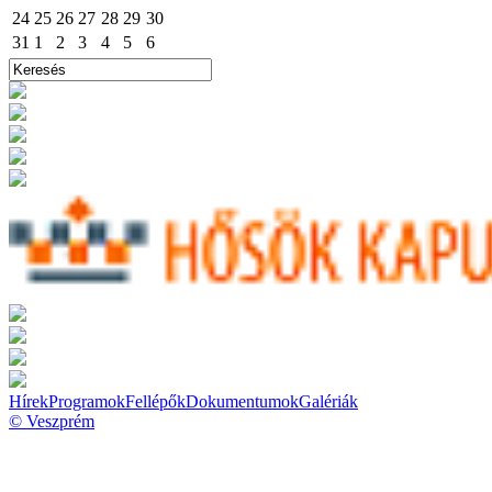
24
25
26
27
28
29
30
31
1
2
3
4
5
6
Hírek
Programok
Fellépők
Dokumentumok
Galériák
© Veszprém