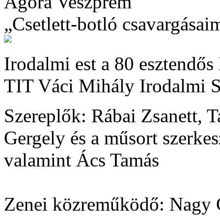
Agóra Veszprém
„Csetlett-botló csavargásai
Irodalmi est a 80 esztendő
TIT Váci Mihály Irodalmi S
Szereplők: Rábai Zsanett, T
Gergely és a műsort szerkes
valamint Ács Tamás
Zenei közreműködő: Nagy G