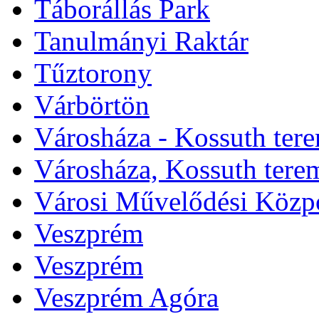
Táborállás Park
Tanulmányi Raktár
Tűztorony
Várbörtön
Városháza - Kossuth ter
Városháza, Kossuth tere
Városi Művelődési Közp
Veszprém
Veszprém
Veszprém Agóra