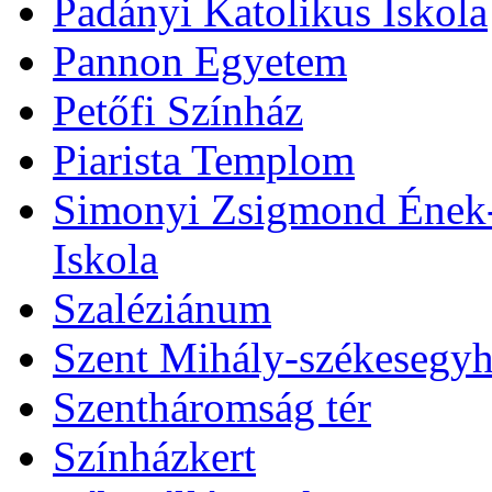
Padányi Katolikus Iskola
Pannon Egyetem
Petőfi Színház
Piarista Templom
Simonyi Zsigmond Ének-Z
Iskola
Szaléziánum
Szent Mihály-székesegy
Szentháromság tér
Színházkert