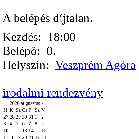
A belépés díjtalan.
Kezdés:
18:00
Belépő:
0.-
Helyszín:
Veszprém Agóra
irodalmi rendezvény
«
2026 augusztus
»
H
K
Sz
Cs
P
Sz
V
27
28
29
30
31
1
2
3
4
5
6
7
8
9
10
11
12
13
14
15
16
17
18
19
20
21
22
23