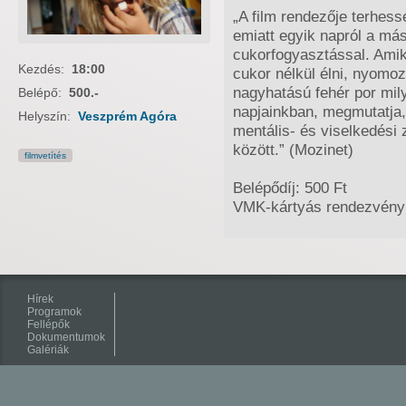
„A film rendezője terhes
emiatt egyik napról a mási
cukorfogyasztással. Amik
Kezdés:
18:00
cukor nélkül élni, nyomoz
nagyhatású fehér por mil
Belépő:
500.-
napjainkban, megmutatja
Helyszín:
Veszprém Agóra
mentális- és viselkedési 
között.” (Mozinet)
filmvetítés
Belépődíj: 500 Ft
VMK-kártyás rendezvény
Hírek
Programok
Fellépők
Dokumentumok
Galériák