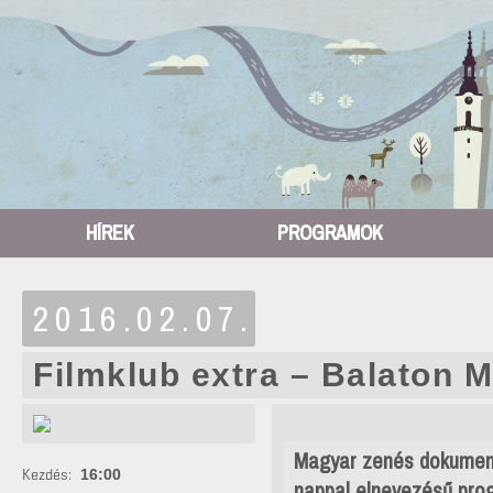
HÍREK
PROGRAMOK
2016.02.07.
Filmklub extra – Balaton 
Magyar zenés dokumentu
Kezdés:
16:00
nappal elnevezésű pro