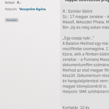
Belépő:
0.-
Helyszín:
Veszprém Agóra
R.: Szimler Bálint
Sz.: 17 magyar zenekar - 
filmvetítés
Massif, Akkezdet Phiaia, M
Bin-Jip és még sokan máso
„Egy csepp nyár...”
A Balaton Method egy mai
mozifilmbe csomagolva. 1
közre, akik a filmben külö
zenekar - a Punnany Massi
dokumentumfilm számára eg
Method az első magyar fil
készült. Dokumentum része
és hangulatjelentést nem 
magyar könnyűzenéről is.
Helyszín: VMK színházter
Korhatár: 12 év