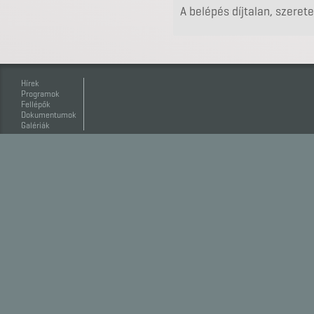
A belépés díjtalan, szeret
Hírek
Programok
Fellépők
Dokumentumok
Galériák