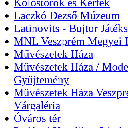
Kolostorok és Kertek
Laczkó Dezső Múzeum
Latinovits - Bujtor Játék
MNL Veszprém Megyei L
Művészetek Háza
Művészetek Háza / Moder
Gyűjtemény
Művészetek Háza Veszpré
Várgaléria
Óváros tér