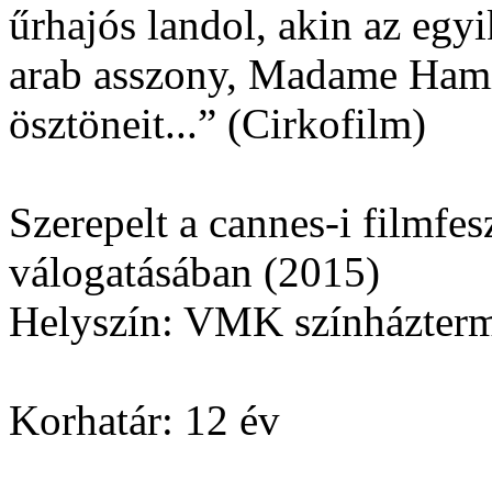
űrhajós landol, akin az egy
arab asszony, Madame Hamid
ösztöneit...” (Cirkofilm)
Szerepelt a cannes-i filmfes
válogatásában (2015)
Helyszín: VMK színházter
Korhatár: 12 év