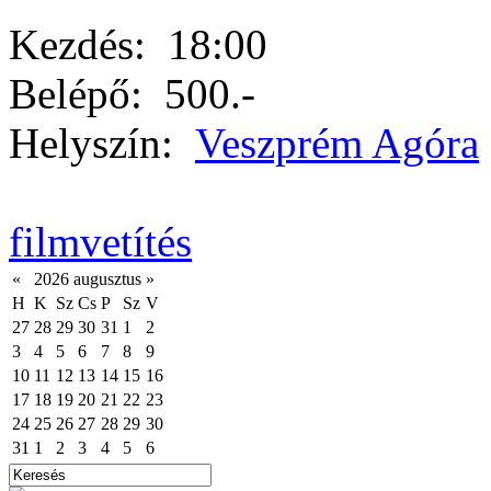
Kezdés:
18:00
Belépő:
500.-
Helyszín:
Veszprém Agóra
filmvetítés
«
2026 augusztus
»
H
K
Sz
Cs
P
Sz
V
27
28
29
30
31
1
2
3
4
5
6
7
8
9
10
11
12
13
14
15
16
17
18
19
20
21
22
23
24
25
26
27
28
29
30
31
1
2
3
4
5
6