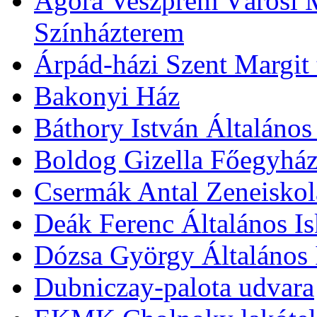
Agóra Veszprém Városi 
Színházterem
Árpád-házi Szent Margit
Bakonyi Ház
Báthory István Általános
Boldog Gizella Főegyhá
Csermák Antal Zeneiskol
Deák Ferenc Általános Is
Dózsa György Általános 
Dubniczay-palota udvara