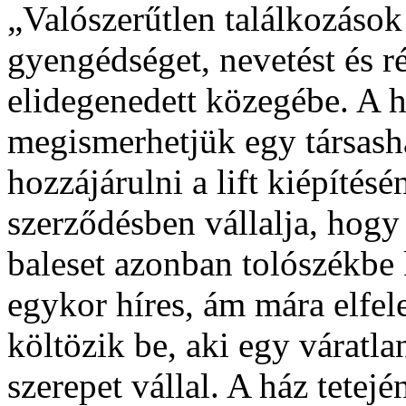
„Valószerűtlen találkozáso
gyengédséget, nevetést és ré
elidegenedett közegébe. A h
megismerhetjük egy társash
hozzájárulni a lift kiépítésé
szerződésben vállalja, hogy
baleset azonban tolószékbe 
egykor híres, ám mára elfel
költözik be, aki egy váratla
szerepet vállal. A ház tetej