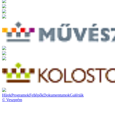
Hírek
Programok
Fellépők
Dokumentumok
Galériák
© Veszprém