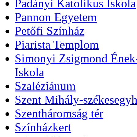
Padányi Katolikus Iskola
Pannon Egyetem
Petőfi Színház
Piarista Templom
Simonyi Zsigmond Ének-Z
Iskola
Szaléziánum
Szent Mihály-székesegy
Szentháromság tér
Színházkert