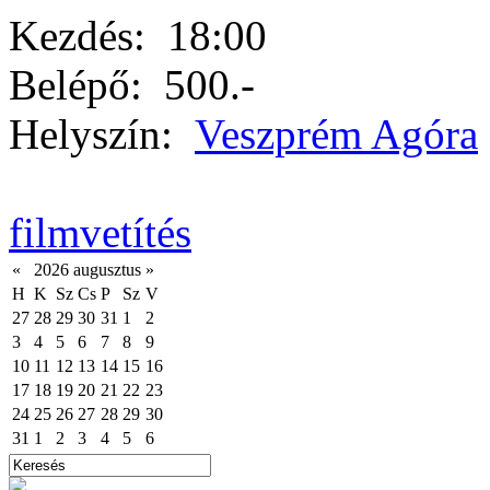
Kezdés:
18:00
Belépő:
500.-
Helyszín:
Veszprém Agóra
filmvetítés
«
2026 augusztus
»
H
K
Sz
Cs
P
Sz
V
27
28
29
30
31
1
2
3
4
5
6
7
8
9
10
11
12
13
14
15
16
17
18
19
20
21
22
23
24
25
26
27
28
29
30
31
1
2
3
4
5
6