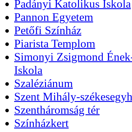
Padányi Katolikus Iskola
Pannon Egyetem
Petőfi Színház
Piarista Templom
Simonyi Zsigmond Ének-Z
Iskola
Szaléziánum
Szent Mihály-székesegy
Szentháromság tér
Színházkert