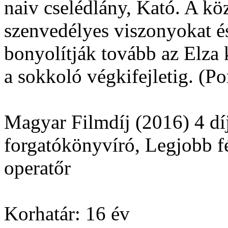
naiv cselédlány, Kató. A kö
szenvedélyes viszonyokat é
bonyolítják tovább az Elza 
a sokkoló végkifejletig. (Po
Magyar Filmdíj (2016) 4 dí
forgatókönyvíró, Legjobb f
operatőr
Korhatár: 16 év