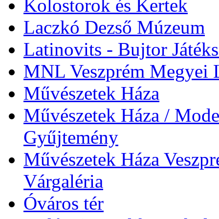
Kolostorok és Kertek
Laczkó Dezső Múzeum
Latinovits - Bujtor Játék
MNL Veszprém Megyei L
Művészetek Háza
Művészetek Háza / Moder
Gyűjtemény
Művészetek Háza Veszpré
Várgaléria
Óváros tér