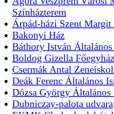
Agóra Veszprém Városi 
Színházterem
Árpád-házi Szent Margit
Bakonyi Ház
Báthory István Általános
Boldog Gizella Főegyhá
Csermák Antal Zeneiskol
Deák Ferenc Általános Is
Dózsa György Általános 
Dubniczay-palota udvara