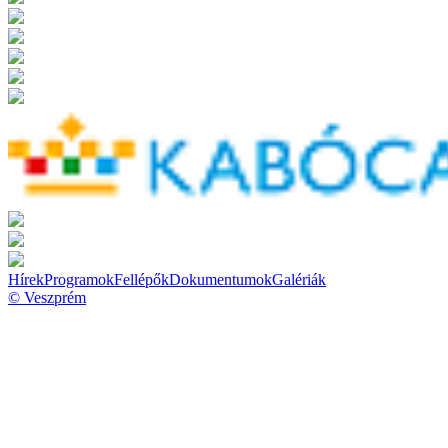
Hírek
Programok
Fellépők
Dokumentumok
Galériák
© Veszprém