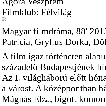
Agóra Veszprém
Filmklub: Félvilág
Magyar filmdráma, 88' 2015
Patrícia, Gryllus Dorka, Dö
A film igaz történeten alap
századelő Budapestjének híre
Az I. világháború előtt hóna
a várost. A középpontban hár
Mágnás Elza, bigott komorná