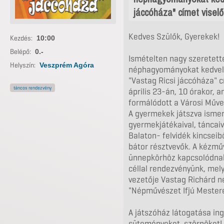
jáccóháza" címet visel
Kedves Szülők, Gyerekek!
Kezdés:
10:00
Belépő:
0.-
Ismételten nagy szeretett
Helyszín:
Veszprém Agóra
néphagyományokat kedvel
"Vastag Ricsi jáccóháza" 
táncos rendezvény
április 23-án, 10 órakor,
formálódott a Városi Műv
A gyermekek játszva ismer
gyermekjátékaival, táncai
Balaton- felvidék kincseib
bátor résztvevők. A kézműv
ünnepkörhöz kapcsolódnak
céllal rendezvényünk, me
vezetője Vastag Richárd 
"Népművészet Ifjú Mester
A játszóház látogatása ing
süteményeket, szörpöket! :