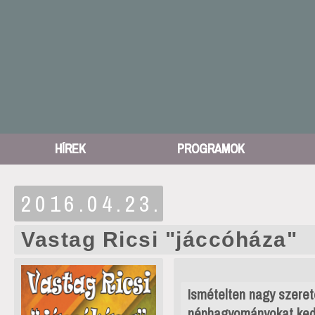
HÍREK
PROGRAMOK
2016.04.23.
Vastag Ricsi "jáccóháza"
Ismételten nagy szeret
néphagyományokat kedv