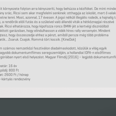
it környezete folyton arra kényszeríti, hogy behúzza a kéziféket. De mint mind
ny srác, Ricsi sem akar megfelelni senkinek: otthagyja az iskolát, mert ő valak
etne lenni. Most, azonnal, 17 évesen. A jogsi nélküli illegális rodeók, a hajnalig 
k, a rendőrök elöli futás és a szüleivel való állandó viták a hétköznapjai részévé
ak. Ricsi elhatározza, hogy kipofozza roncs BMW-jét a kertvégi disznóólból
akított garázsban, hogy elindulhasson a vidék híres rally versenyén. Mindent
tesz, hogy összeszedje ehhez a pénzt, amiből persze még több probléma
etik... Zsaruk. Csajok. Rommá tört kocsik. (KineDok)
lm számos nemzetközi fesztiválon diadalmaskodott, közülük a világ egyik
nagyobb dokumentumfilmes seregszemléjén, a hollandiai IDFA-n elsőfilmes
góriában nyert első helyezést. Magyar Filmdíj (2016) – legjobb dokumentumfi
atár: 16 év
pődíj: 800 Ft
et: 2600 Ft / hónap
-kártyás rendezvény