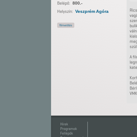
Belépő:
800.-
Rics
Helyszín:
Veszprém Agóra
vagá
szer
filmvetítés
buli
váln
kial
meg
szül
A fi
leg
kate
Korh
Belé
Bérl
VMK
Hírek
Programok
Fellépők