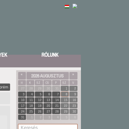
YEK
RÓLUNK
«
2026 AUGUSZTUS
»
H
K
SZ
CS
P
SZ
V
zprém
27
28
29
30
31
1
2
3
4
5
6
7
8
9
10
11
12
13
14
15
16
17
18
19
20
21
22
23
24
25
26
27
28
29
30
31
1
2
3
4
5
6