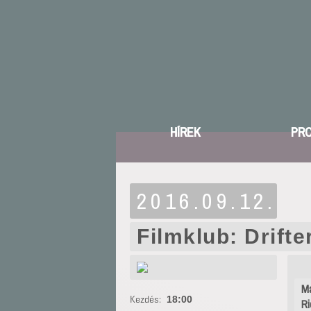
HÍREK
PR
2016.09.12.
Filmklub: Drifte
Ma
Kezdés:
18:00
Ri