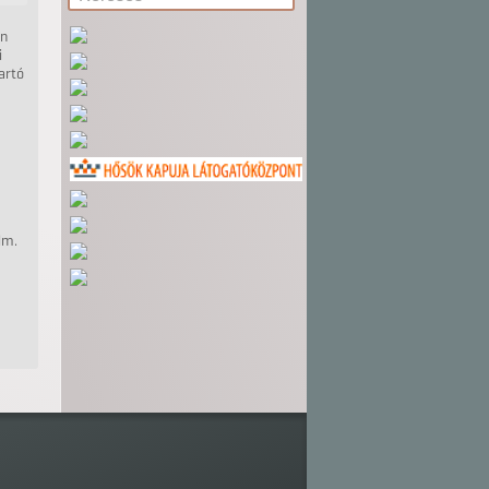
en
i
tartó
lm.