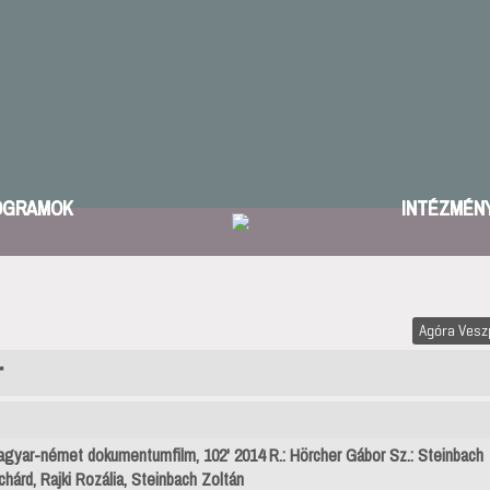
OGRAMOK
INTÉZMÉN
Agóra Ves
r
gyar-német dokumentumfilm, 102' 2014 R.: Hörcher Gábor Sz.: Steinbach
chárd, Rajki Rozália, Steinbach Zoltán