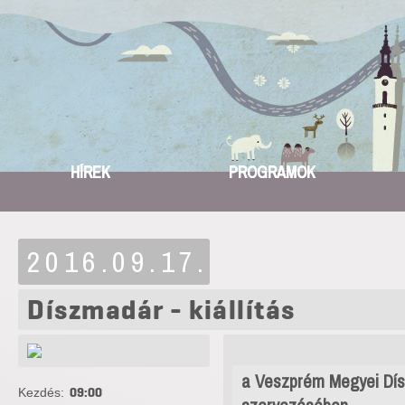
HÍREK
PROGRAMOK
2016.09.17.
Díszmadár - kiállítás
a Veszprém Megyei Dís
Kezdés:
09:00