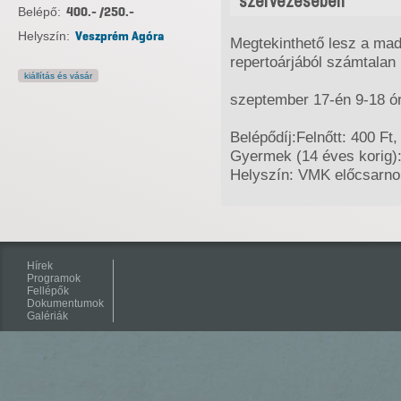
szervezésében
Belépő:
400.- /250.-
Helyszín:
Veszprém Agóra
Megtekinthető lesz a ma
repertoárjából számtalan 
kiállítás és vásár
szeptember 17-én 9-18 ór
Belépődíj:Felnőtt: 400 Ft,
Gyermek (14 éves korig):
Helyszín: VMK előcsarno
Hírek
Programok
Fellépők
Dokumentumok
Galériák