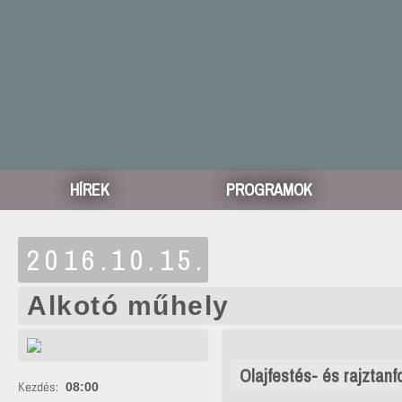
HÍREK
PROGRAMOK
2016.10.15.
Alkotó műhely
Olajfestés- és rajztan
Kezdés:
08:00