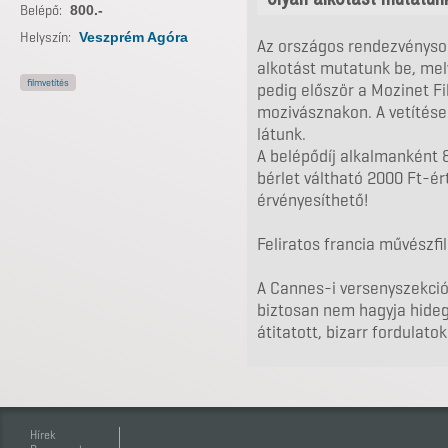
Belépő:
800.-
Helyszín:
Veszprém Agóra
Az országos rendezvénysor
alkotást mutatunk be, me
filmvetítés
pedig először a Mozinet F
mozivásznakon. A vetítése
látunk.
A belépődíj alkalmanként
bérlet váltható 2000 Ft-é
érvényesíthető!
Feliratos francia művészfi
A Cannes-i versenyszekció
biztosan nem hagyja hideg
átitatott, bizarr fordulato
Hírek