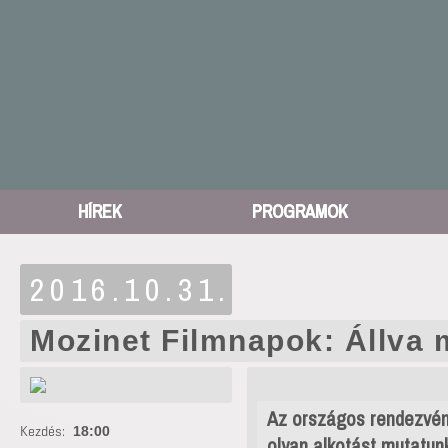
HÍREK
PROGRAMOK
2016.10.31.
Mozinet Filmnapok: Állva 
Az országos rendezvén
Kezdés:
18:00
olyan alkotást mutatun