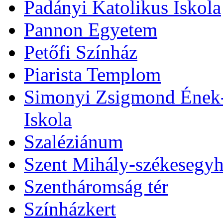
Padányi Katolikus Iskola
Pannon Egyetem
Petőfi Színház
Piarista Templom
Simonyi Zsigmond Ének-Z
Iskola
Szaléziánum
Szent Mihály-székesegy
Szentháromság tér
Színházkert