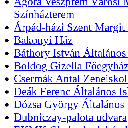
Agóra Veszprém Városi 
Színházterem
Árpád-házi Szent Margit
Bakonyi Ház
Báthory István Általános
Boldog Gizella Főegyhá
Csermák Antal Zeneiskol
Deák Ferenc Általános Is
Dózsa György Általános 
Dubniczay-palota udvara