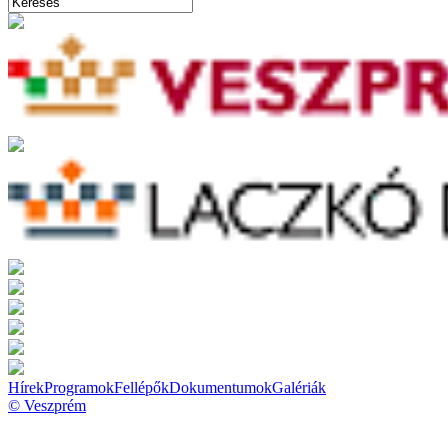
Hírek
Programok
Fellépők
Dokumentumok
Galériák
© Veszprém