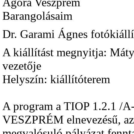
Agóra Veszprém
Barangolásaim
Dr. Garami Ágnes fotókiállí
A kiállítást megnyitja: Má
vezetője
Helyszín: kiállítóterem
A program a TIOP 1.2.1 /
VESZPRÉM elnevezésű, az 
megvalósuló pályázat fennta