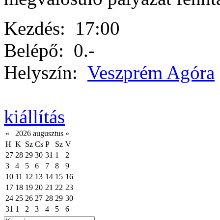
Kezdés:
17:00
Belépő:
0.-
Helyszín:
Veszprém Agóra
kiállítás
«
2026 augusztus
»
H
K
Sz
Cs
P
Sz
V
27
28
29
30
31
1
2
3
4
5
6
7
8
9
10
11
12
13
14
15
16
17
18
19
20
21
22
23
24
25
26
27
28
29
30
31
1
2
3
4
5
6