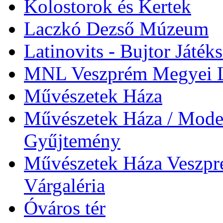
Kolostorok és Kertek
Laczkó Dezső Múzeum
Latinovits - Bujtor Játék
MNL Veszprém Megyei L
Művészetek Háza
Művészetek Háza / Moder
Gyűjtemény
Művészetek Háza Veszpré
Várgaléria
Óváros tér