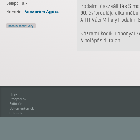
Belépő:
0.-
Irodalmi összeállítás Simo
Helyszín:
Veszprém Agóra
90. évfordulója alkalmából
A TIT Váci Mihály Irodalmi
irodalmi rendezvény
Közreműködik: Lohonyai Zo
A belépés díjtalan.
Hírek
Programok
Fellépők
Dokumentumok
Galériák