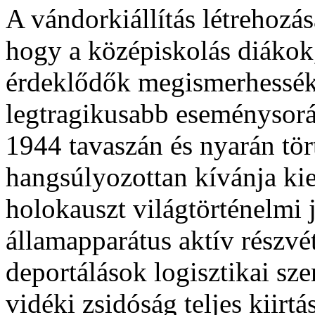
A vándorkiállítás létrehozá
hogy a középiskolás diákok,
érdeklődők megismerhessék
legtragikusabb eseménysorá
1944 tavaszán és nyarán törté
hangsúlyozottan kívánja ki
holokauszt világtörténelmi 
államapparátus aktív részvé
deportálások logisztikai szer
vidéki zsidóság teljes kiir