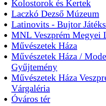
Kolostorok és Kertek
Laczkó Dezső Múzeum
Latinovits - Bujtor Játék
MNL Veszprém Megyei L
Művészetek Háza
Művészetek Háza / Moder
Gyűjtemény
Művészetek Háza Veszpré
Várgaléria
Óváros tér