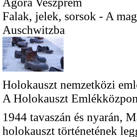
Agóra Veszprém
Falak, jelek, sorsok - A ma
Auschwitzba
Holokauszt nemzetközi emlé
A Holokauszt Emlékközpont
1944 tavaszán és nyarán, Ma
holokauszt történetének le