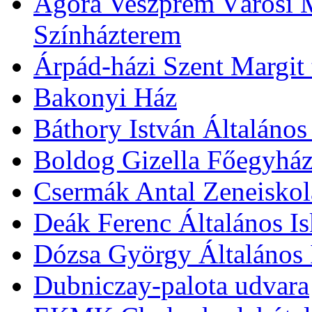
Agóra Veszprém Városi 
Színházterem
Árpád-házi Szent Margit
Bakonyi Ház
Báthory István Általános
Boldog Gizella Főegyhá
Csermák Antal Zeneiskol
Deák Ferenc Általános Is
Dózsa György Általános 
Dubniczay-palota udvara