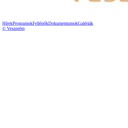
Hírek
Programok
Fellépők
Dokumentumok
Galériák
© Veszprém