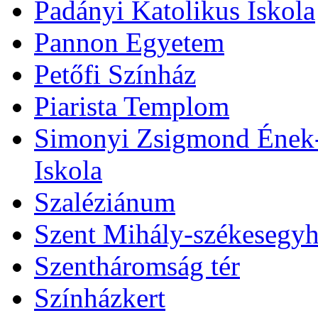
Padányi Katolikus Iskola
Pannon Egyetem
Petőfi Színház
Piarista Templom
Simonyi Zsigmond Ének-Z
Iskola
Szaléziánum
Szent Mihály-székesegy
Szentháromság tér
Színházkert