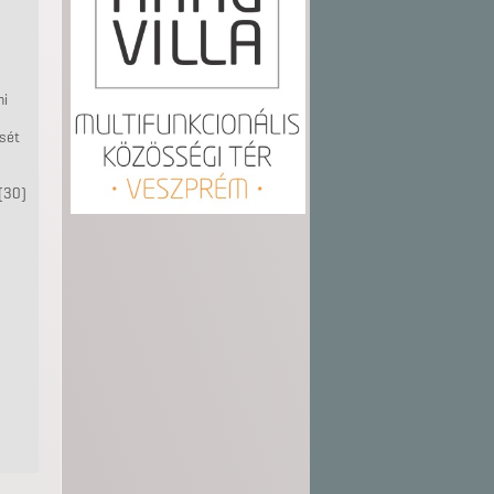
ni
ését
(30)