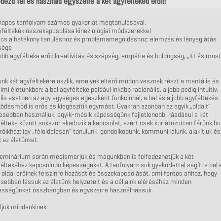
dezd fel és használd egyszerre a két agyféltekéd erőit!
 napos tanfolyam számos gyakorlat megtanulásával.
yféltekék összekapcsolása kineziológiai módszerekkel
ulcs a hatékony tanuláshoz és problémamegoldáshoz: elemzés és lényeglátás
sége
jobb agyfélteke erői: kreativitás és szépség, empátia és boldogság, „itt és most
nk két agyféltekére oszlik, amelyek eltérő módon vesznek részt a mentális és
lmi életünkben: a bal agyfélteke például inkább racionális, a jobb pedig intuitív.
lis esetben az agy egységes egészként funkcionál, a bal és a jobb agyféltekés
désmód is erős és kiegészítik egymást. Gyakran azonban az egyik „oldalt”
esebben használjuk, egyik-másik képességünk fejletlenebb, ráadásul a két
élteke között sokszor akadozik a kapcsolat, ezért csak korlátozottan férünk h
rőikhez: így „féloldalasan” tanulunk, gondolkodunk, kommunikálunk, alakítjuk és
k az életünket.
zeminárium során megismerjük és magunkban is felfedezhetjük a két
éltekéhez kapcsolódó képességeket. A tanfolyam sok gyakorlattal segíti a bal 
 oldal erőinek felszínre hozását és összekapcsolását, ami fontos ahhoz, hogy
esebben lássuk az életünk helyzeteit és a céljaink eléréséhez minden
ességünket összhangban és egyszerre használhassuk.
ljuk mindenkinek: