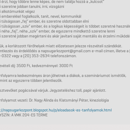
i érzi, hogy többre lenne képes, de nem találja hozzá a „kulcsot”
i szeretne jobban tanulni, írni, vizsgázni
i alkotómunkát végez
i emberekkel foglalkozik, tanít, nevel, kommunikál
i túlságosan „fej” ember, és szeretne oldottabban élni
i túlságosan „szív” ember, és a logikus képességeit is többet szeretné használ
i néha „fej”, néha „szív” ember, de egyszerre mindkettő szeretne lenni
i szeretné jobban megérteni és akár javítani saját mentális és érzelmi működ
ük, a korlátozott férőhelyek miatt előzetesen jelezze részvételi szándékát.
entkezés és érdeklődés a napsugarkozpont@gmail.com e-mail címen, illetve a 
-0322 vagy a (20) 353-2634 telefonszámon.
vételi díj: 3500 Ft, kedvezménnyel: 3000 Ft
anfolyamra kedvezményes áron jöhetnek a diákok, a szemináriumot ismétlők,
mint az egyszerre többen jelentkezők.
sztvevőket pogácsával várjuk. Jegyzeteléshez toll, papír ajánlott.
nfolyamot vezeti: Dr. Nagy Alinda és Klatsmányi Péter, kineziológia
://
napsugarkozpont.blogspot.hu
/p/
eloadasok-es-tanfolyamok.ht
ml
YSZÍN: A VMK 204-ES TERME