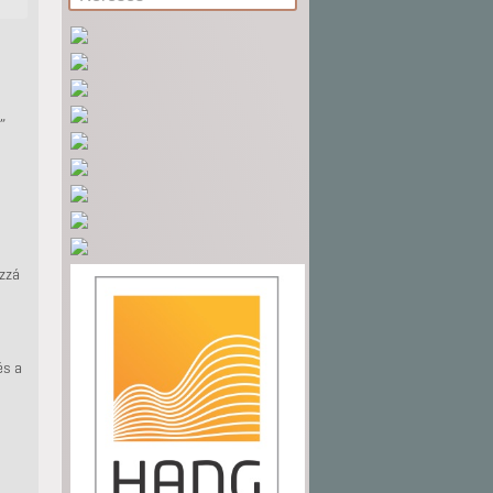
”
ozzá
és a