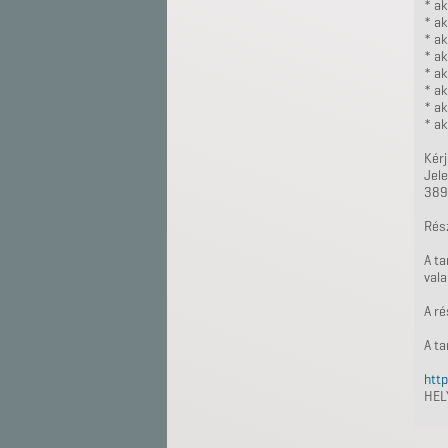
* ak
* ak
* ak
* ak
* ak
* ak
* ak
* ak
Kérj
Jel
389
Rész
A t
vala
A ré
A ta
http
HEL