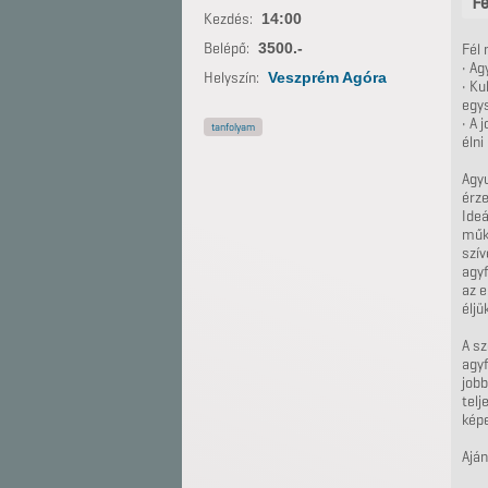
Fe
Kezdés:
14:00
Belépő:
3500.-
Fél
• Ag
Helyszín:
Veszprém Agóra
• K
egy
• A 
tanfolyam
élni
Agyu
érze
Ideá
műkö
szív
agyf
az e
éljü
A s
agyf
jobb
telj
kép
Aján