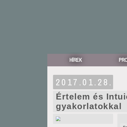
HÍREK
PR
2017.01.28.
Értelem és Intui
gyakorlatokkal