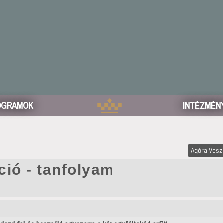
OGRAMOK
INTÉZMÉN
Agóra Ves
ció - tanfolyam