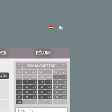
YEK
RÓLUNK
«
2026 AUGUSZTUS
»
H
K
SZ
CS
P
SZ
V
zprém
27
28
29
30
31
1
2
3
4
5
6
7
8
9
10
11
12
13
14
15
16
17
18
19
20
21
22
23
24
25
26
27
28
29
30
31
1
2
3
4
5
6