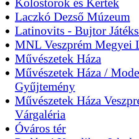
Kolostorok és Kertek
Laczkó Dezső Múzeum
Latinovits - Bujtor Játék
MNL Veszprém Megyei L
Művészetek Háza
Művészetek Háza / Moder
Gyűjtemény
Művészetek Háza Veszpré
Várgaléria
Óváros tér