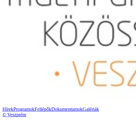
Hírek
Programok
Fellépők
Dokumentumok
Galériák
© Veszprém