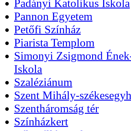
Padányi Katolikus Iskola
Pannon Egyetem
Petőfi Színház
Piarista Templom
Simonyi Zsigmond Ének-Z
Iskola
Szaléziánum
Szent Mihály-székesegy
Szentháromság tér
Színházkert