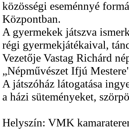
közösségi eseménnyé formá
Központban.
A gyermekek játszva ismerk
régi gyermekjátékaival, tánc
Vezetője Vastag Richárd né
„Népművészet Ifjú Mestere
A játszóház látogatása ingy
a házi süteményeket, szörpö
Helyszín: VMK kamarater