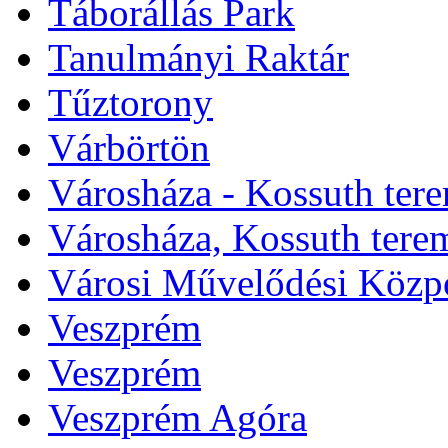
Táborállás Park
Tanulmányi Raktár
Tűztorony
Várbörtön
Városháza - Kossuth ter
Városháza, Kossuth tere
Városi Művelődési Közp
Veszprém
Veszprém
Veszprém Agóra