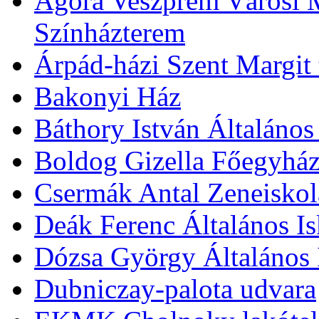
Agóra Veszprém Városi 
Színházterem
Árpád-házi Szent Margit
Bakonyi Ház
Báthory István Általános
Boldog Gizella Főegyhá
Csermák Antal Zeneiskol
Deák Ferenc Általános Is
Dózsa György Általános 
Dubniczay-palota udvara