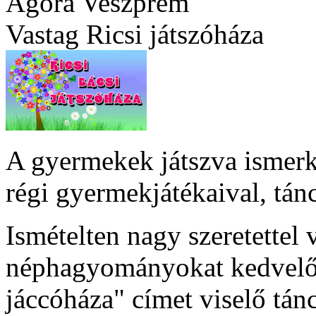
Agóra Veszprém
Vastag Ricsi játszóháza
A gyermekek játszva ismerk
régi gyermekjátékaival, tánc
Ismételten nagy szeretettel
néphagyományokat kedvelő 
jáccóháza" címet viselő tán