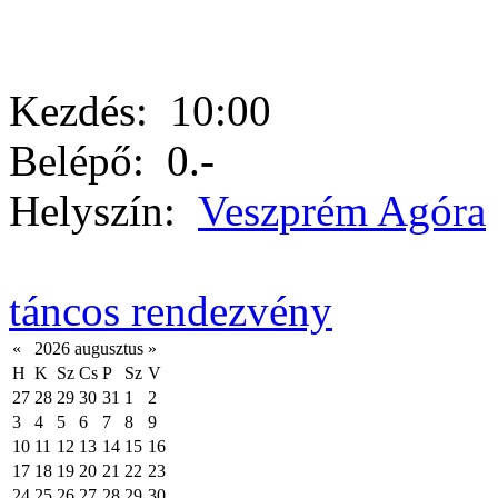
Kezdés:
10:00
Belépő:
0.-
Helyszín:
Veszprém Agóra
táncos rendezvény
«
2026 augusztus
»
H
K
Sz
Cs
P
Sz
V
27
28
29
30
31
1
2
3
4
5
6
7
8
9
10
11
12
13
14
15
16
17
18
19
20
21
22
23
24
25
26
27
28
29
30