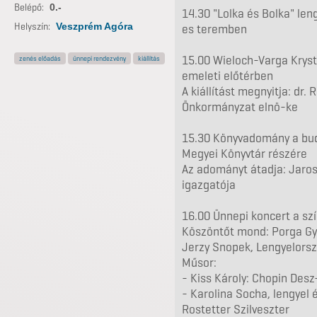
Belépő:
0.-
14.30 "Lolka és Bolka" len
Helyszín:
Veszprém Agóra
es teremben
15.00 Wieloch-Varga Krysty
zenés előadás
ünnepi rendezvény
kiállítás
emeleti előtérben
A kiállítást megnyitja: dr
Önkormányzat elnö-ke
15.30 Könyvadomány a buda
Megyei Könyvtár részére
Az adományt átadja: Jaros
igazgatója
16.00 Ünnepi koncert a s
Köszöntőt mond: Porga Gy
Jerzy Snopek, Lengyelors
Műsor:
- Kiss Károly: Chopin Desz
- Karolina Socha, lengyel
Rostetter Szilveszter