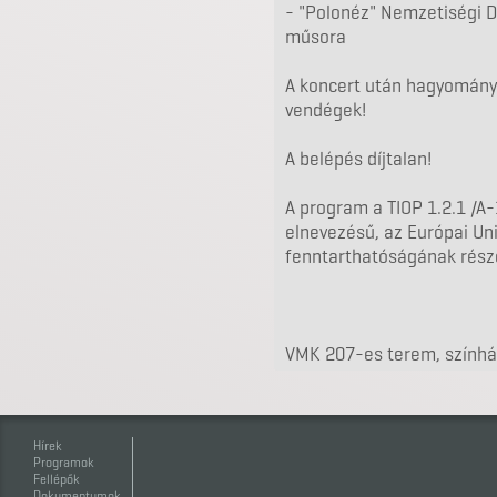
- "Polonéz" Nemzetiségi Dí
műsora
A koncert után hagyomány
vendégek!
A belépés díjtalan!
A program a TIOP 1.2.1 /
elnevezésű, az Európai Un
fenntarthatóságának részé
VMK 207-es terem, színhá
Hírek
Programok
Fellépők
Dokumentumok