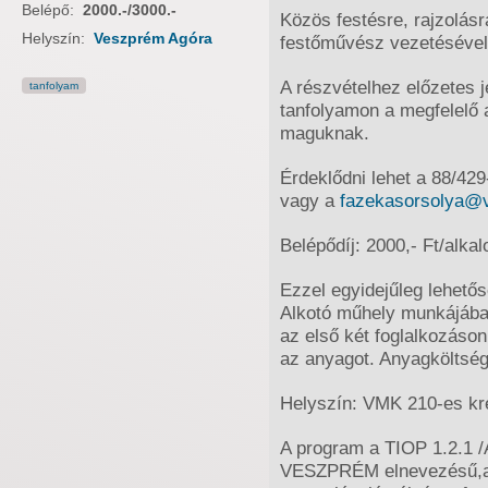
Belépő:
2000.-/3000.-
Közös festésre, rajzolásr
Helyszín:
Veszprém Agóra
festőművész vezetésével
A részvételhez előzetes 
tanfolyam
tanfolyamon a megfelelő 
maguknak.
Érdeklődni lehet a 88/42
vagy a
fazekasorsolya@
Belépődíj: 2000,- Ft/alka
Ezzel egyidejűleg lehető
Alkotó műhely munkájába,
az első két foglalkozáson
az anyagot. Anyagköltségge
Helyszín: VMK 210-es kre
A program a TIOP 1.2.1 
VESZPRÉM elnevezésű,az