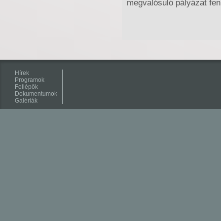
megvalósuló pályázat fen
Hírek
Programok
Fellépők
Dokumentumok
Galériák