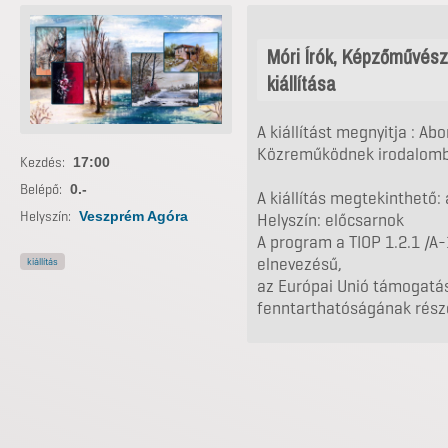
Móri Írók, Képzőművés
kiállítása
A kiállítást megnyitja : Ab
Közreműködnek irodalomba
Kezdés:
17:00
Belépő:
0.-
A kiállítás megtekinthető: 
Helyszín:
Veszprém Agóra
Helyszín: előcsarnok
A program a TIOP 1.2.1 /
elnevezésű,
kiállítás
az Európai Unió támogatá
fenntarthatóságának részé