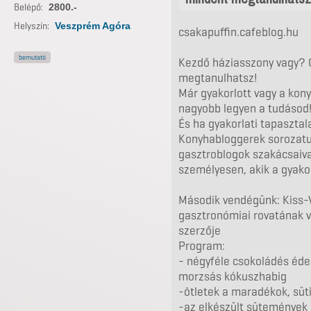
Belépő:
2800.-
Helyszín:
Veszprém Agóra
csakapuffin.cafeblog.hu
bemutató
Kezdő háziasszony vagy? 
megtanulhatsz!
Már gyakorlott vagy a kon
nagyobb legyen a tudásod
És ha gyakorlati tapasztala
Konyhabloggerek sorozatu
gasztroblogok szakácsaival
személyesen, akik a gyakor
Második vendégünk: Kiss-V
gasztronómiai rovatának v
szerzője
Program:
- négyféle csokoládés éde
morzsás kókuszhabig
-ötletek a maradékok, süt
-az elkészült sütemények