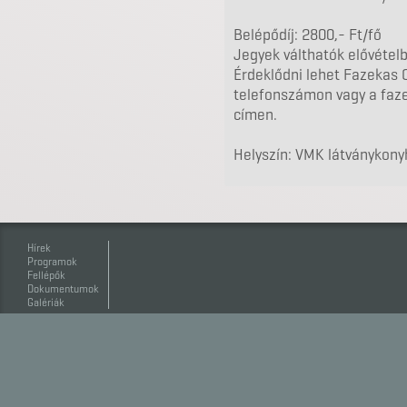
Belépődíj: 2800,- Ft/fő
Jegyek válthatók elővételb
Érdeklődni lehet Fazekas O
telefonszámon vagy a fa
címen.
Helyszín: VMK látványkony
Hírek
Programok
Fellépők
Dokumentumok
Galériák