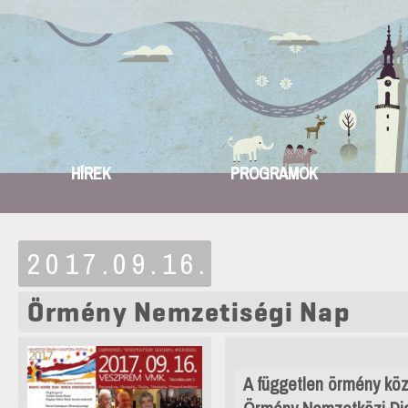
HÍREK
PROGRAMOK
2017.09.16.
Örmény Nemzetiségi Nap
A független örmény köz