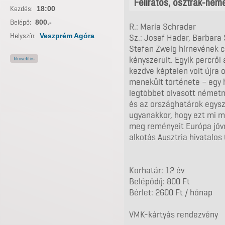
Feliratos, osztrák-néme
Kezdés:
18:00
Belépő:
800.-
R.: Maria Schrader
Helyszín:
Veszprém Agóra
Sz.: Josef Hader, Barbara
Stefan Zweig hírnevének 
kényszerült. Egyik percről
filmvetítés
kezdve képtelen volt újra 
menekült története – egy h
legtöbbet olvasott németny
és az országhatárok egysz
ugyanakkor, hogy ezt mi 
meg reményeit Európa jövő
alkotás Ausztria hivatalos
Korhatár: 12 év
Belépődíj: 800 Ft
Bérlet: 2600 Ft / hónap
VMK-kártyás rendezvény