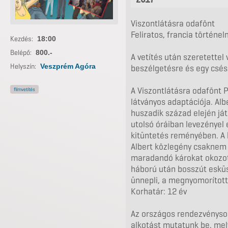
Viszontlátásra odafönt
Feliratos, francia történe
Kezdés:
18:00
Belépő:
800.-
A vetítés után szeretettel
Helyszín:
Veszprém Agóra
beszélgetésre és egy csés
A Viszontlátásra odafönt P
filmvetítés
látványos adaptációja. Alb
huszadik század elején já
utolsó óráiban levezényel
kitüntetés reményében. A 
Albert közlegény csaknem a
maradandó károkat okozott
háború után bosszút esküsz
ünnepli, a megnyomorított
Korhatár: 12 év
Az országos rendezvénysor
alkotást mutatunk be, me