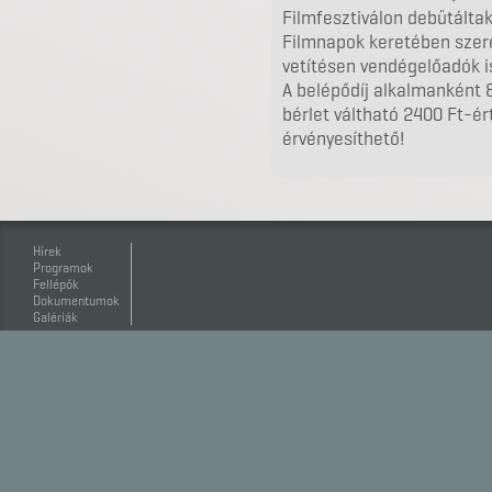
Filmfesztiválon debütálta
Filmnapok keretében szer
vetítésen vendégelőadók i
A belépődíj alkalmanként
bérlet váltható 2400 Ft-é
érvényesíthető!
Hírek
Programok
Fellépők
Dokumentumok
Galériák