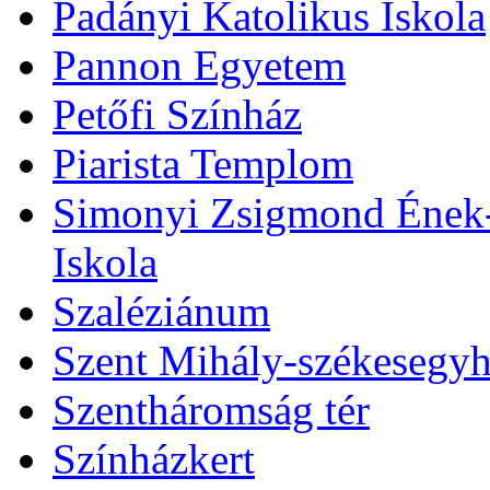
Padányi Katolikus Iskola
Pannon Egyetem
Petőfi Színház
Piarista Templom
Simonyi Zsigmond Ének-Z
Iskola
Szaléziánum
Szent Mihály-székesegy
Szentháromság tér
Színházkert