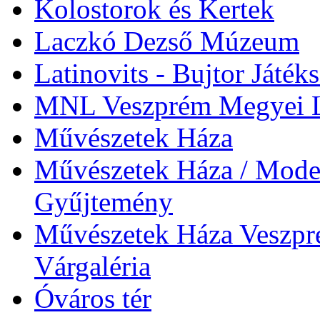
Kolostorok és Kertek
Laczkó Dezső Múzeum
Latinovits - Bujtor Játék
MNL Veszprém Megyei L
Művészetek Háza
Művészetek Háza / Moder
Gyűjtemény
Művészetek Háza Veszpré
Várgaléria
Óváros tér