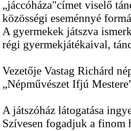
„jáccóháza"címet viselő tá
közösségi eseménnyé formá
A gyermekek játszva ismerk
régi gyermekjátékaival, tánc
Vezetője Vastag Richárd né
„Népművészet Ifjú Mestere
A játszóház látogatása ingy
Szívesen fogadjuk a finom 