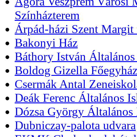
Agóra Veszprém Városi 
Színházterem
Árpád-házi Szent Margit
Bakonyi Ház
Báthory István Általános
Boldog Gizella Főegyhá
Csermák Antal Zeneiskol
Deák Ferenc Általános Is
Dózsa György Általános 
Dubniczay-palota udvara