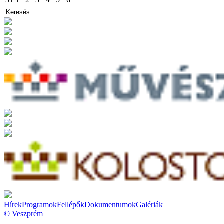
Hírek
Programok
Fellépők
Dokumentumok
Galériák
© Veszprém