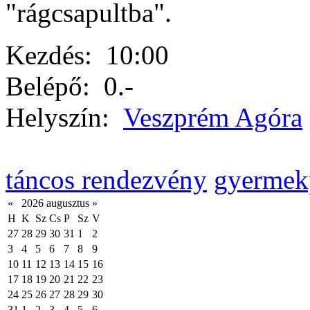
"rágcsapultba".
Kezdés:
10:00
Belépő:
0.-
Helyszín:
Veszprém Agóra
táncos rendezvény
gyermek
«
2026 augusztus
»
H
K
Sz
Cs
P
Sz
V
27
28
29
30
31
1
2
3
4
5
6
7
8
9
10
11
12
13
14
15
16
17
18
19
20
21
22
23
24
25
26
27
28
29
30
31
1
2
3
4
5
6