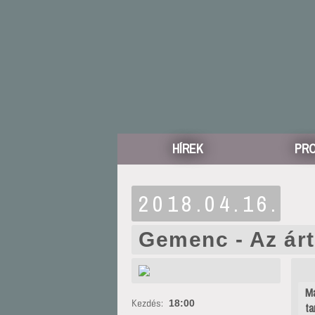
HÍREK
PR
2018.04.16.
Gemenc - Az árt
Ma
Kezdés:
18:00
ta