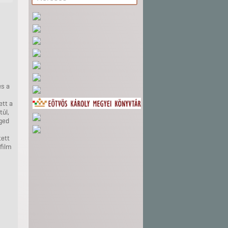
és a
ett a
tül,
nged
tett
film