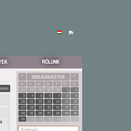
YEK
RÓLUNK
«
2026 AUGUSZTUS
»
H
K
SZ
CS
P
SZ
V
zprém
27
28
29
30
31
1
2
3
4
5
6
7
8
9
10
11
12
13
14
15
16
17
18
19
20
21
22
23
24
25
26
27
28
29
30
31
1
2
3
4
5
6
es