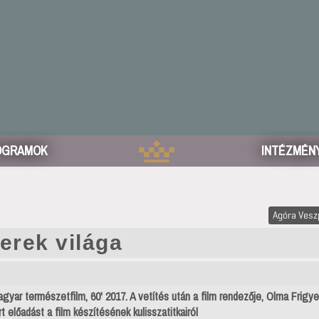
OGRAMOK
INTÉZMÉN
Agóra Ves
erek világa
gyar természetfilm, 60' 2017. A vetítés után a film rendezője, Olma Frigy
rt előadást a film készítésének kulisszatitkairól