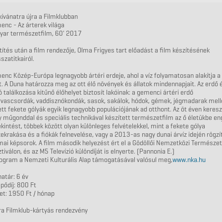
ívánatra újra a Filmklubban
nc - Az árterek világa
yar természetfilm, 60' 2017
títés után a film rendezője, Olma Frigyes tart előadást a film készítésének
sszatitkairól.
nc Közép-Európa legnagyobb ártéri erdeje, ahol a víz folyamatosan alakítja a
t. A Duna határozza meg az ott élő növények és állatok mindennapjait. Az erdő 
ó találkozása kitűnő élőhelyet biztosít lakóinak: a gemenci ártéri erdő
vascsordák, vaddisznókondák, sasok, sakálok, hódok, gémek, jégmadarak mell
tt fekete gólyák egyik legnagyobb populációjának ad otthont. Az öt éven keresz
 műgonddal és speciális technikával készített természetfilm az ő életükbe e
kintést, többek között olyan különleges felvételekkel, mint a fekete gólya
ekrakása és a fiókák felnevelése, vagy a 2013-as nagy dunai árvíz idején rögzí
ai képsorok. A film második helyezést ért el a Gödöllői Nemzetközi Természet
tiválon, és az M5 Televízió különdíját is elnyerte. (Pannonia E.)
ogram a Nemzeti Kulturális Alap támogatásával valósul meg,
www.nka.hu
atár: 6 év
pődíj: 800 Ft
et: 1950 Ft / hónap
ra Filmklub-kártyás rendezvény