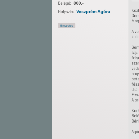
Belépő:
800.-
Közk
Helyszín:
Veszprém Agóra
Geme
Mag
filmvetítés
A ve
kuli
Geme
tája
foly
szar
véde
nagy
bete
fész
drám
Fesz
A pr
Korh
Belé
Bérl
Agó