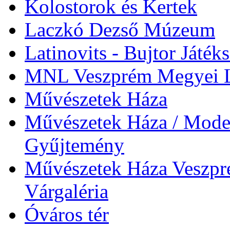
Kolostorok és Kertek
Laczkó Dezső Múzeum
Latinovits - Bujtor Játék
MNL Veszprém Megyei L
Művészetek Háza
Művészetek Háza / Moder
Gyűjtemény
Művészetek Háza Veszpré
Várgaléria
Óváros tér