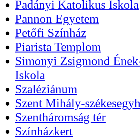
Padányi Katolikus Iskola
Pannon Egyetem
Petőfi Színház
Piarista Templom
Simonyi Zsigmond Ének-Z
Iskola
Szaléziánum
Szent Mihály-székesegy
Szentháromság tér
Színházkert