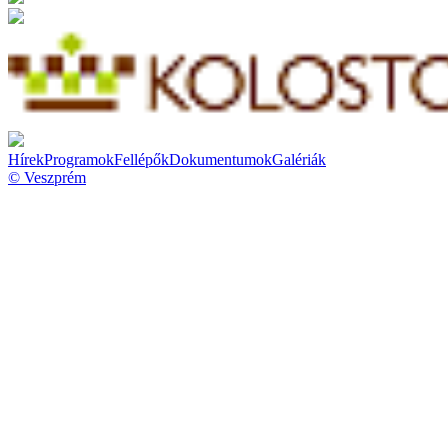
Hírek
Programok
Fellépők
Dokumentumok
Galériák
© Veszprém