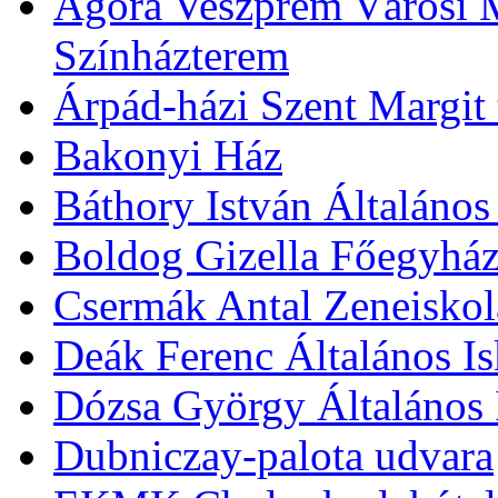
Agóra Veszprém Városi 
Színházterem
Árpád-házi Szent Margit
Bakonyi Ház
Báthory István Általános
Boldog Gizella Főegyhá
Csermák Antal Zeneiskol
Deák Ferenc Általános Is
Dózsa György Általános 
Dubniczay-palota udvara