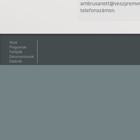
ambrusanett@veszpremvmk
telefonszámon.
Hírek
Programok
Fellépők
Dokumentumok
Galériák