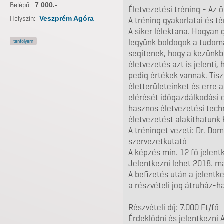
Belépő:
7 000.-
Életvezetési tréning - Az 
Helyszín:
Veszprém Agóra
A tréning gyakorlatai és t
A siker lélektana. Hogya
legyünk boldogok a tudomá
tanfolyam
segítenek, hogy a kezünkb
életvezetés azt is jelenti,
pedig értékek vannak. Tisz
életterületeinket és erre a
elérését időgazdálkodási 
hasznos életvezetési tech
életvezetést alakíthatunk k
A tréninget vezeti: Dr. Do
szervezetkutató
A képzés min. 12 fő jelent
Jelentkezni lehet 2018. máj
A befizetés után a jelent
a részvételi jog átruház-h
Részvételi díj: 7.000 Ft/fő
Érdeklődni és jelentkezni 