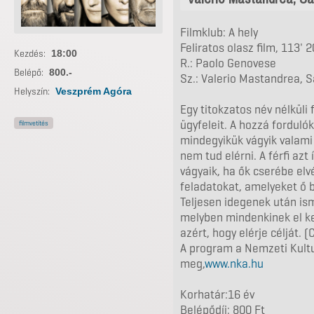
Filmklub: A hely
Feliratos olasz film, 113' 
Kezdés:
18:00
R.: Paolo Genovese
Belépő:
800.-
Sz.: Valerio Mastandrea, Sa
Helyszín:
Veszprém Agóra
Egy titokzatos név nélküli
ügyfeleit. A hozzá forduló
filmvetítés
mindegyikük vágyik valami 
nem tud elérni. A férfi azt
vágyaik, ha ők cserébe el
feladatokat, amelyeket ő b
Teljesen idegenek után ism
melyben mindenkinek el ke
azért, hogy elérje célját. 
A program a Nemzeti Kultu
meg,
www.nka.hu
Korhatár:16 év
Belépődíj: 800 Ft