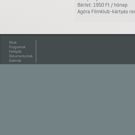
Bérlet: 1950 Ft / hónap
Agóra Filmklub-kártyás r
Hírek
Programok
Fellépők
Dokumentumok
Galériák