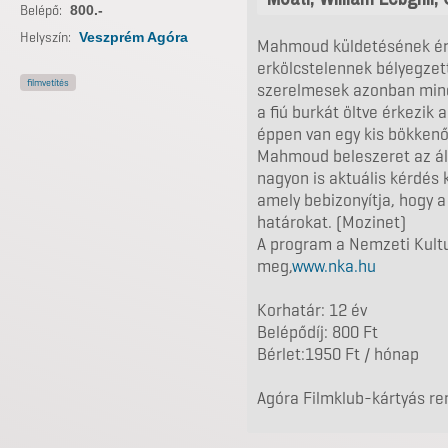
Belépő:
800.-
Helyszín:
Veszprém Agóra
Mahmoud küldetésének érz
erkölcstelennek bélyegzett 
filmvetítés
szerelmesek azonban mind
a fiú burkát öltve érkezik 
éppen van egy kis bökkenő: 
Mahmoud beleszeret az álr
nagyon is aktuális kérdés k
amely bebizonyítja, hogy 
határokat. (Mozinet)
A program a Nemzeti Kultu
meg,
www.nka.hu
Korhatár: 12 év
Belépődíj: 800 Ft
Bérlet:1950 Ft / hónap
Agóra Filmklub-kártyás r