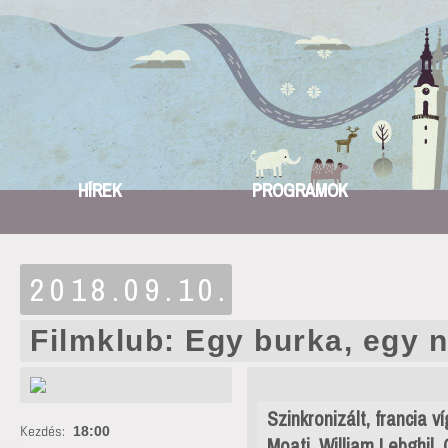
HÍREK
PROGRAMOK
2018.09.10.
Filmklub: Egy burka, egy 
Szinkronizált, francia v
Kezdés:
18:00
Moati, William Lebghil