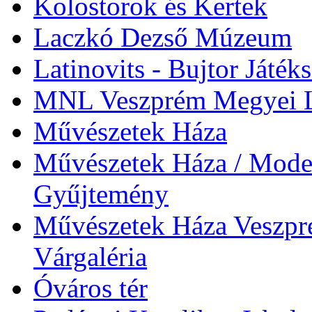
Kolostorok és Kertek
Laczkó Dezső Múzeum
Latinovits - Bujtor Játék
MNL Veszprém Megyei L
Művészetek Háza
Művészetek Háza / Moder
Gyűjtemény
Művészetek Háza Veszpré
Várgaléria
Óváros tér