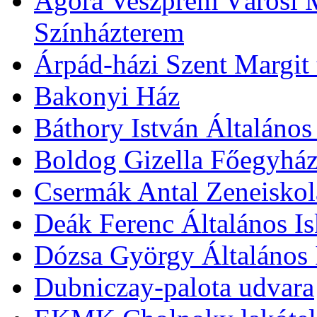
Agóra Veszprém Városi 
Színházterem
Árpád-házi Szent Margit
Bakonyi Ház
Báthory István Általános
Boldog Gizella Főegyhá
Csermák Antal Zeneiskol
Deák Ferenc Általános Is
Dózsa György Általános 
Dubniczay-palota udvara