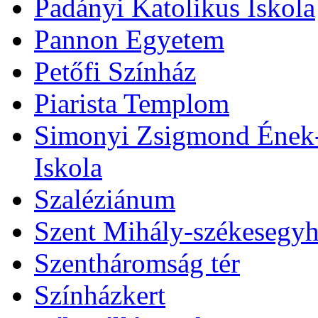
Padányi Katolikus Iskola
Pannon Egyetem
Petőfi Színház
Piarista Templom
Simonyi Zsigmond Ének-Z
Iskola
Szaléziánum
Szent Mihály-székesegy
Szentháromság tér
Színházkert