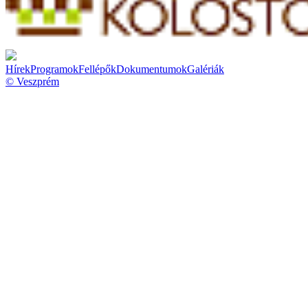
Hírek
Programok
Fellépők
Dokumentumok
Galériák
© Veszprém