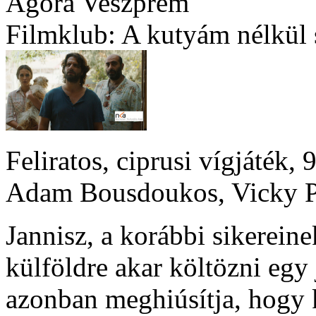
Agóra Veszprém
Filmklub: A kutyám nélkül
Feliratos, ciprusi vígjáték,
Adam Bousdoukos, Vicky P
Jannisz, a korábbi sikerein
külföldre akar költözni egy
azonban meghiúsítja, hogy k