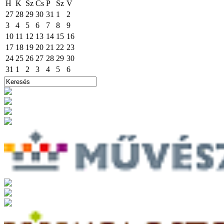
H
K
Sz
Cs
P
Sz
V
27
28
29
30
31
1
2
3
4
5
6
7
8
9
10
11
12
13
14
15
16
17
18
19
20
21
22
23
24
25
26
27
28
29
30
31
1
2
3
4
5
6