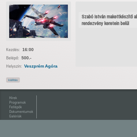
Szabó István makettkészítő al
rendezvény keretein belül
Kezdés:
16:00
Belépő:
500.-
Helyszín:
Veszprém Agóra
kiállítás
Hírek
Programok
Fellépők
Dokumentumok
Galériák