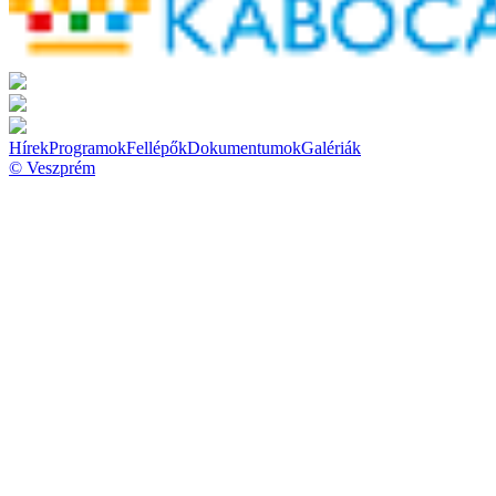
Hírek
Programok
Fellépők
Dokumentumok
Galériák
© Veszprém