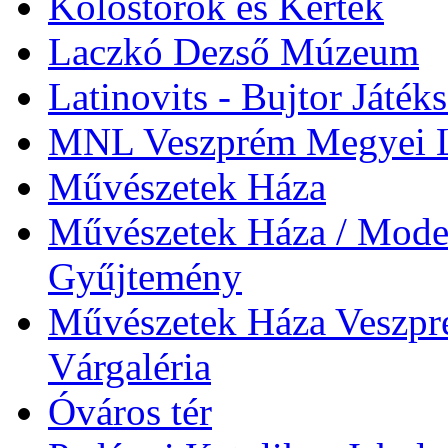
Kolostorok és Kertek
Laczkó Dezső Múzeum
Latinovits - Bujtor Játék
MNL Veszprém Megyei L
Művészetek Háza
Művészetek Háza / Moder
Gyűjtemény
Művészetek Háza Veszpré
Várgaléria
Óváros tér