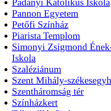
Padányi Katolikus Iskola
Pannon Egyetem
Petőfi Színház
Piarista Templom
Simonyi Zsigmond Ének-Z
Iskola
Szaléziánum
Szent Mihály-székesegy
Szentháromság tér
Színházkert