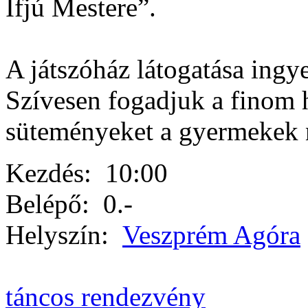
Ifjú Mestere”.
A játszóház látogatása ingy
Szívesen fogadjuk a finom 
süteményeket a gyermekek 
Kezdés:
10:00
Belépő:
0.-
Helyszín:
Veszprém Agóra
táncos rendezvény