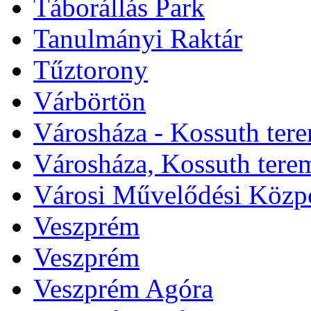
Táborállás Park
Tanulmányi Raktár
Tűztorony
Várbörtön
Városháza - Kossuth ter
Városháza, Kossuth tere
Városi Művelődési Közp
Veszprém
Veszprém
Veszprém Agóra