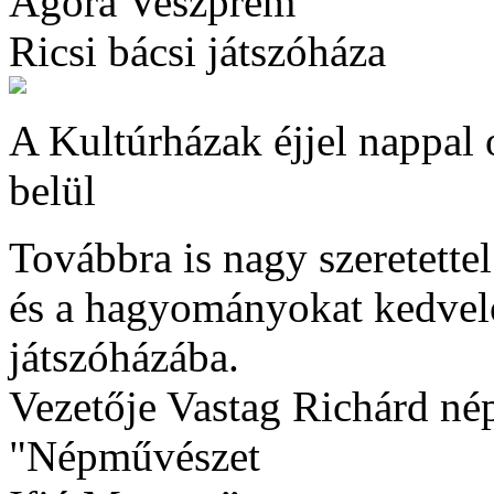
Agóra Veszprém
Ricsi bácsi játszóháza
A Kultúrházak éjjel nappal 
belül
Továbbra is nagy szeretette
és a hagyományokat kedvelő
játszóházába.
Vezetője Vastag Richárd né
"Népművészet