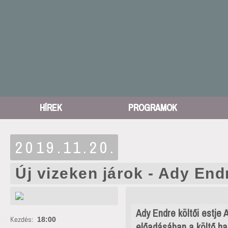
HÍREK
PROGRAMOK
2019.11.20.
Új vizeken járok - Ady Endr
Ady Endre költői estje 
Kezdés:
18:00
előadásában a költő hal