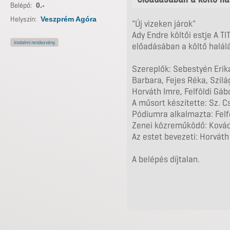
Belépő:
0.-
Helyszín:
Veszprém Agóra
"Új vizeken járok"
Ady Endre költői estje A TI
irodalmi rendezvény
előadásában a költő halál
Szereplők: Sebestyén Erik
Barbara, Fejes Réka, Szilá
Horváth Imre, Felföldi Gábo
A műsort készítette: Sz. C
Pódiumra alkalmazta: Felf
Zenei közreműködő: Kovác
Az estet bevezeti: Horváth
A belépés díjtalan.