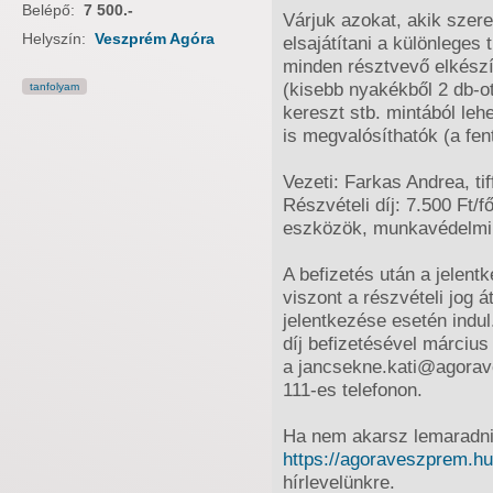
Belépő:
7 500.-
Várjuk azokat, akik szere
Helyszín:
Veszprém Agóra
elsajátítani a különleges 
minden résztvevő elkészí
(kisebb nyakékből 2 db-ot)
tanfolyam
kereszt stb. mintából leh
is megvalósíthatók (a fen
Vezeti: Farkas Andrea, t
Részvételi díj: 7.500 Ft/
eszközök, munkavédelmi 
A befizetés után a jelen
viszont a részvételi jog 
jelentkezése esetén indul
díj befizetésével március
a jancsekne.kati@agorav
111-es telefonon.
Ha nem akarsz lemaradni 
https://agoraveszprem.hu
hírlevelünkre.