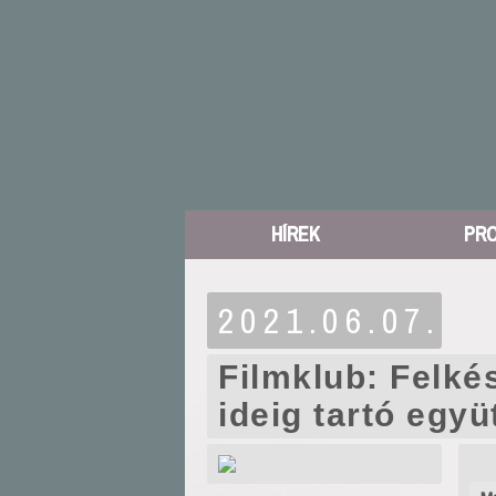
HÍREK
PR
2021.06.07.
Filmklub: Felké
ideig tartó együ