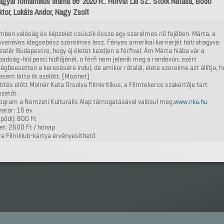
gyar romantikus dráma 95' 2020 R.: Horvát Lili Sz.: Stork Natasa, Bodó
ktor, Lukáts Andor, Nagy Zsolt
lmben valóság és képzelet csúszik össze egy szerelmes nő fejében. Márta, a
venéves idegsebész szerelmes lesz. Fényes amerikai karrierjét hátrahagyva
zatér Budapestre, hogy új életet kezdjen a férfival. Ám Márta hiába vár a
adság-híd pesti hídfőjénél, a férfi nem jelenik meg a randevún, ezért
égbeesetten a keresésére indul, de amikor rátalál, élete szerelme azt állítja, 
sem látta őt azelőtt. (Mozinet)
títés előtt Molnár Kata Orsolya filmkritikus, a Filmtekercs szakértője tart
zetőt.
ogram a Nemzeti Kulturális Alap támogatásával valósul meg,
www.nka.hu
atár: 16 év
pődíj: 800 Ft
et: 2600 Ft / hónap
a Filmklub-kártya érvényesíthető