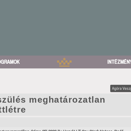
OGRAMOK
INTÉZMÉN
Agóra Ves
szülés meghatározatlan
ttlétre