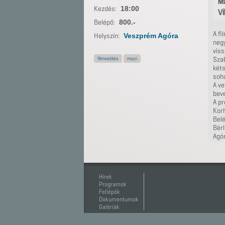
Ma
Kezdés:
18:00
Vi
Belépő:
800.-
A fi
Helyszín:
Veszprém Agóra
negy
viss
filmvetítés
mozi
Szab
kéts
soha
A ve
beve
A pr
Korh
Belé
Bérl
Agór
Hírek
Programok
Fellépők
Dokumentumok
Galériák