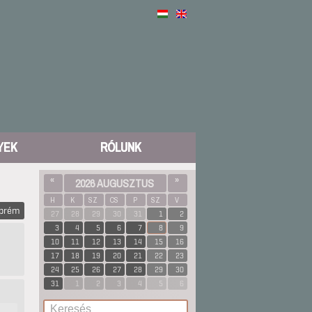
YEK
RÓLUNK
«
2026 AUGUSZTUS
»
H
K
SZ
CS
P
SZ
V
zprém
27
28
29
30
31
1
2
3
4
5
6
7
8
9
10
11
12
13
14
15
16
17
18
19
20
21
22
23
24
25
26
27
28
29
30
31
1
2
3
4
5
6