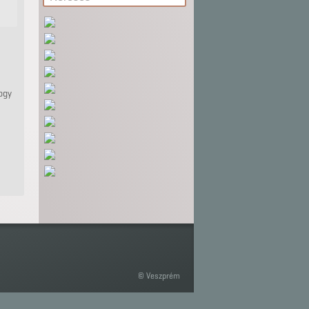
hogy
© Veszprém