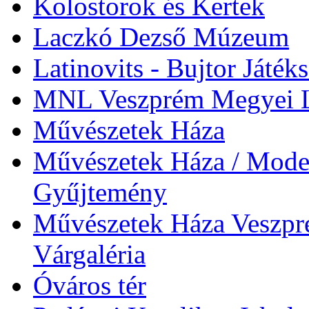
Kolostorok és Kertek
Laczkó Dezső Múzeum
Latinovits - Bujtor Játék
MNL Veszprém Megyei L
Művészetek Háza
Művészetek Háza / Moder
Gyűjtemény
Művészetek Háza Veszpré
Várgaléria
Óváros tér