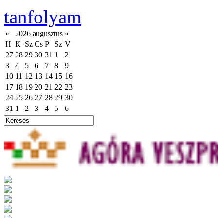
tanfolyam
«
2026 augusztus
»
H
K
Sz
Cs
P
Sz
V
27
28
29
30
31
1
2
3
4
5
6
7
8
9
10
11
12
13
14
15
16
17
18
19
20
21
22
23
24
25
26
27
28
29
30
31
1
2
3
4
5
6