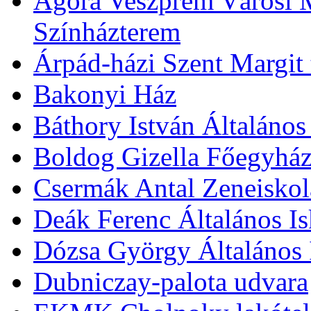
Agóra Veszprém Városi 
Színházterem
Árpád-házi Szent Margit
Bakonyi Ház
Báthory István Általános
Boldog Gizella Főegyhá
Csermák Antal Zeneiskol
Deák Ferenc Általános Is
Dózsa György Általános 
Dubniczay-palota udvara