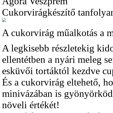
Agóra Veszprém
Cukorvirágkészítő tanfoly
A cukorvirág műalkotás a 
A legkisebb részletekig kid
ellentétben a nyári meleg se
esküvői tortáktól kezdve cu
És a cukorvirág eltehető, h
minivázában is gyönyörköd
növeli értékét!