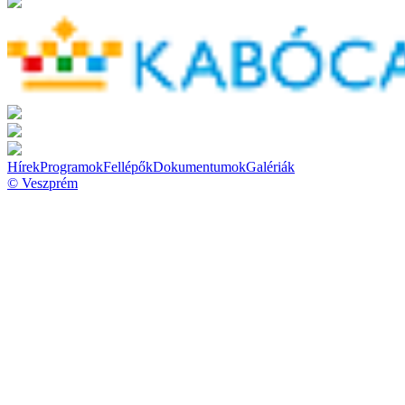
Hírek
Programok
Fellépők
Dokumentumok
Galériák
© Veszprém