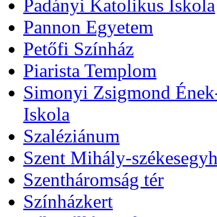
Padányi Katolikus Iskola
Pannon Egyetem
Petőfi Színház
Piarista Templom
Simonyi Zsigmond Ének-Z
Iskola
Szaléziánum
Szent Mihály-székesegy
Szentháromság tér
Színházkert