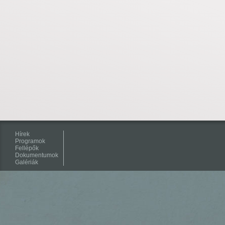
Hírek
Programok
Fellépők
Dokumentumok
Galériák