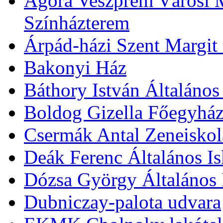
Agóra Veszprém Városi 
Színházterem
Árpád-házi Szent Margit
Bakonyi Ház
Báthory István Általános
Boldog Gizella Főegyhá
Csermák Antal Zeneiskol
Deák Ferenc Általános Is
Dózsa György Általános 
Dubniczay-palota udvara