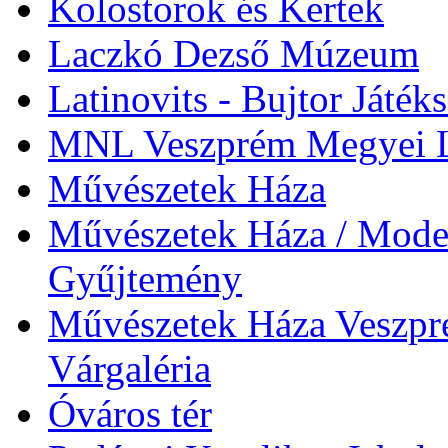
Kolostorok és Kertek
Laczkó Dezső Múzeum
Latinovits - Bujtor Játék
MNL Veszprém Megyei L
Művészetek Háza
Művészetek Háza / Moder
Gyűjtemény
Művészetek Háza Veszpré
Várgaléria
Óváros tér