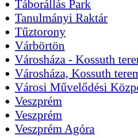
Táborállás Park
Tanulmányi Raktár
Tűztorony
Várbörtön
Városháza - Kossuth ter
Városháza, Kossuth tere
Városi Művelődési Közp
Veszprém
Veszprém
Veszprém Agóra