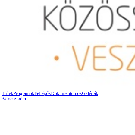
Hírek
Programok
Fellépők
Dokumentumok
Galériák
© Veszprém