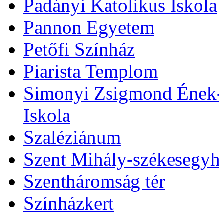
Padányi Katolikus Iskola
Pannon Egyetem
Petőfi Színház
Piarista Templom
Simonyi Zsigmond Ének-Z
Iskola
Szaléziánum
Szent Mihály-székesegy
Szentháromság tér
Színházkert