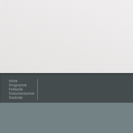
Hírek
Programok
Fellépők
Dokumentumok
Galériák