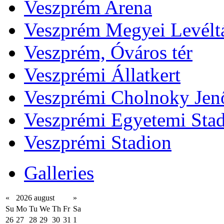
Veszprém Arena
Veszprém Megyei Levélt
Veszprém, Óváros tér
Veszprémi Állatkert
Veszprémi Cholnoky Jenő
Veszprémi Egyetemi Sta
Veszprémi Stadion
Galleries
«
2026 august
»
Su
Mo
Tu
We
Th
Fr
Sa
26
27
28
29
30
31
1