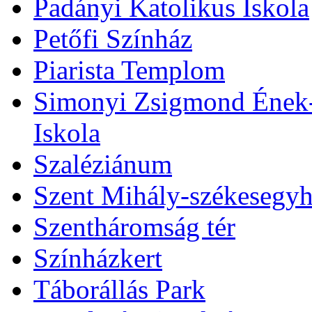
Padányi Katolikus Iskola
Petőfi Színház
Piarista Templom
Simonyi Zsigmond Ének-Z
Iskola
Szaléziánum
Szent Mihály-székesegy
Szentháromság tér
Színházkert
Táborállás Park