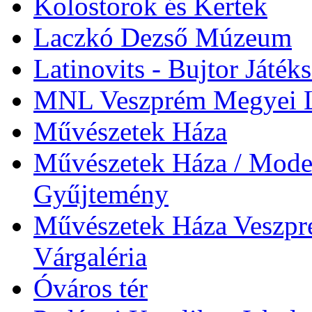
Kolostorok és Kertek
Laczkó Dezső Múzeum
Latinovits - Bujtor Játék
MNL Veszprém Megyei L
Művészetek Háza
Művészetek Háza / Moder
Gyűjtemény
Művészetek Háza Veszpré
Várgaléria
Óváros tér