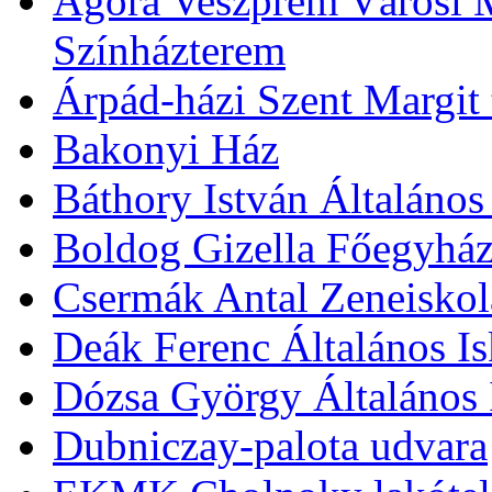
Agóra Veszprém Városi 
Színházterem
Árpád-házi Szent Margit
Bakonyi Ház
Báthory István Általános
Boldog Gizella Főegyhá
Csermák Antal Zeneiskol
Deák Ferenc Általános Is
Dózsa György Általános 
Dubniczay-palota udvara