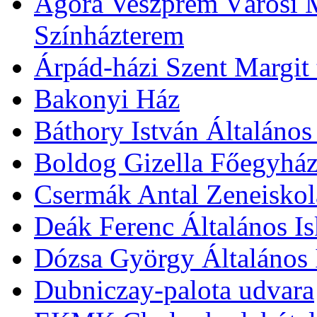
Agóra Veszprém Városi 
Színházterem
Árpád-házi Szent Margit
Bakonyi Ház
Báthory István Általános
Boldog Gizella Főegyhá
Csermák Antal Zeneiskol
Deák Ferenc Általános Is
Dózsa György Általános 
Dubniczay-palota udvara