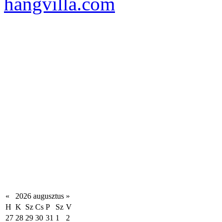
hangvilla.com
«
2026 augusztus
»
H
K
Sz
Cs
P
Sz
V
27
28
29
30
31
1
2