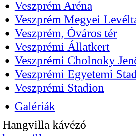
Veszprém Aréna
Veszprém Megyei Levélt
Veszprém, Óváros tér
Veszprémi Állatkert
Veszprémi Cholnoky Jenő
Veszprémi Egyetemi Sta
Veszprémi Stadion
Galériák
Hangvilla kávézó