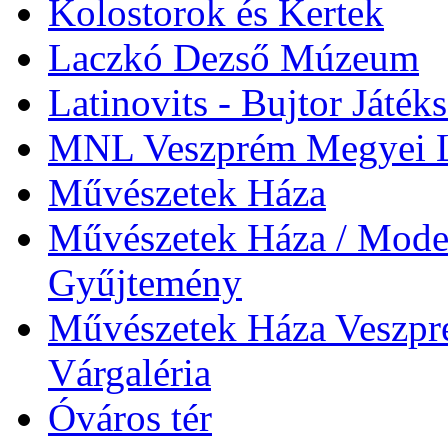
Kolostorok és Kertek
Laczkó Dezső Múzeum
Latinovits - Bujtor Játék
MNL Veszprém Megyei L
Művészetek Háza
Művészetek Háza / Moder
Gyűjtemény
Művészetek Háza Veszpré
Várgaléria
Óváros tér