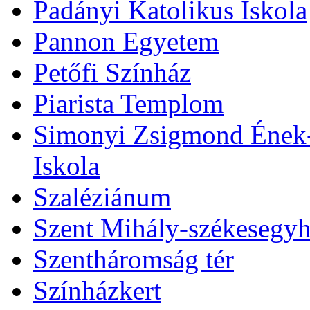
Padányi Katolikus Iskola
Pannon Egyetem
Petőfi Színház
Piarista Templom
Simonyi Zsigmond Ének-Z
Iskola
Szaléziánum
Szent Mihály-székesegy
Szentháromság tér
Színházkert