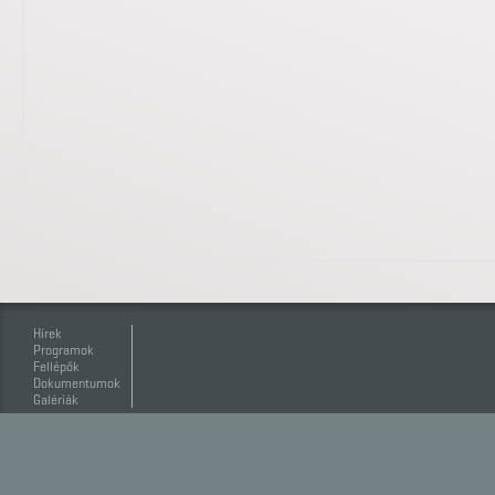
Hírek
Programok
Fellépők
Dokumentumok
Galériák