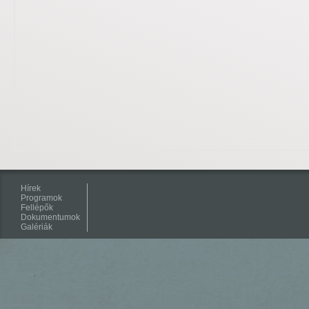
Hírek
Programok
Fellépők
Dokumentumok
Galériák