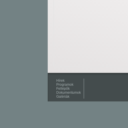
Hírek
Programok
Fellépők
Dokumentumok
Galériák