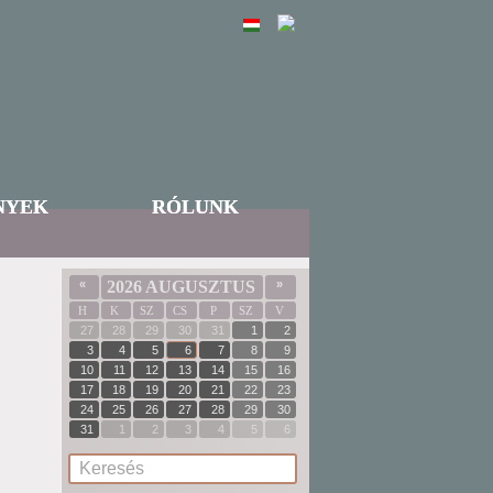
NYEK
RÓLUNK
«
2026 AUGUSZTUS
»
H
K
SZ
CS
P
SZ
V
27
28
29
30
31
1
2
3
4
5
6
7
8
9
10
11
12
13
14
15
16
17
18
19
20
21
22
23
24
25
26
27
28
29
30
31
1
2
3
4
5
6