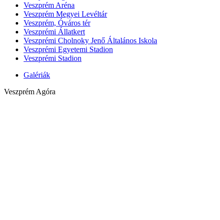
Veszprém Aréna
Veszprém Megyei Levéltár
Veszprém, Óváros tér
Veszprémi Állatkert
Veszprémi Cholnoky Jenő Általános Iskola
Veszprémi Egyetemi Stadion
Veszprémi Stadion
Galériák
Veszprém Agóra