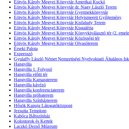
Eötvös Károly Megyei Könyvtár Amerikai Kuckó
Eötvös Károly Megyei Könyvtár dr. Nagy László Terem
Eötvös Károly Megyei Könyvtár Gyermekkönyvtár
Eötvös Károly Megyei Könyvtár Helyismereti Gyűjtemény
Eötvös Károly Megyei Könyvtár Kisfaludy Terem
Eötvös Károly Megyei Könyvtár Kisgaléria
Eötvös Károly Megyei Könyvtár Könyvkiválasztó tér (2. emele
Eötvös Károly Megyei Könyvtár Közösségi tér
Eötvös Károly Megyei Könyvtár Olvasóterem
Érseki Palota
Expresszó
Gyulaffy László Német Nemzetiségi Nyelvoktató Általános Isk
Hangvilla
Hangvilla 1. Folyosó
Hangvilla előtti tér
Hangvilla Kamaraterem
Hangvilla kávézó
Hangvilla konferenciaterem
Hangvilla próbaterem
Hangvilla Színházterem
Hősök Kapuja Látogatóközpont
Jezsuita Templom
Kabóca Bábszínház
Kolostorok és Kertek
Laczkó Dezső Múzeum