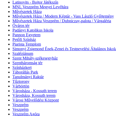
Latinovits - Bujtor Játékszín
MNL Veszprém Megyei Levéltára
Művészetek Háza
Művészetek Háza / Modern Képtár - Vass László Gyűjtemény
Művészetek Háza Veszprém / Dubniczay-palota / Várgaléria
Óváros tér
Padányi Katolikus Iskola
Pannon Egyetem
Petőfi Színház
Piarista Templom
Simonyi Zsigmond Ének-Zenei és Testnevelési Általános Iskol
Szaléziánum
Szent Mihály-székesegyház
Szentháromság tér
Színházkert
Táborállás Park
Tanulmányi Raktár
Tűztorony
Várbörtön
Városháza - Kossuth terem
Városháza, Kossuth terem
Városi Művelődési Központ
Veszprém
Veszprém
Veszprém Agóra