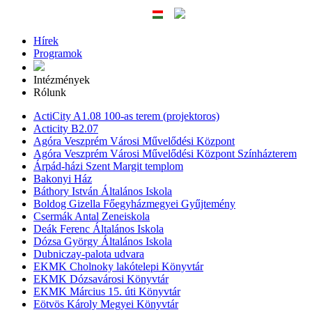
Hírek
Programok
Intézmények
Rólunk
ActiCity A1.08 100-as terem (projektoros)
Acticity B2.07
Agóra Veszprém Városi Művelődési Központ
Agóra Veszprém Városi Művelődési Központ Színházterem
Árpád-házi Szent Margit templom
Bakonyi Ház
Báthory István Általános Iskola
Boldog Gizella Főegyházmegyei Gyűjtemény
Csermák Antal Zeneiskola
Deák Ferenc Általános Iskola
Dózsa György Általános Iskola
Dubniczay-palota udvara
EKMK Cholnoky lakótelepi Könyvtár
EKMK Dózsavárosi Könyvtár
EKMK Március 15. úti Könyvtár
Eötvös Károly Megyei Könyvtár